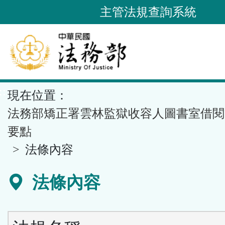
跳
主管法規查詢系統
到
主
要
內
容
::
現在位置：
區
塊
法務部矯正署雲林監獄收容人圖書室借閱
要點
法條內容
法條內容