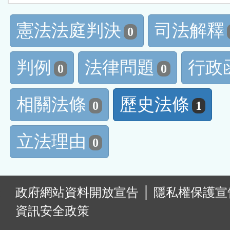
憲法法庭判決
司法解釋
0
判例
法律問題
行政
0
0
相關法條
歷史法條
0
1
立法理由
0
:
政府網站資料開放宣告
│
隱私權保護宣
資訊安全政策