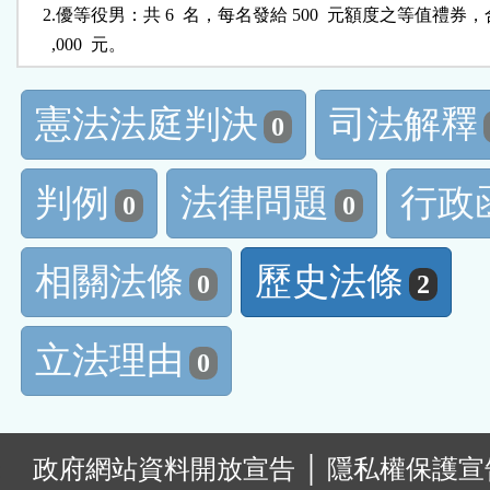
    2.優等役男：共 6  名，每名發給 500  元額度之等值禮券，合
      ,000  元。
憲法法庭判決
司法解釋
0
判例
法律問題
行政
0
0
相關法條
歷史法條
0
2
立法理由
0
:
政府網站資料開放宣告
│
隱私權保護宣