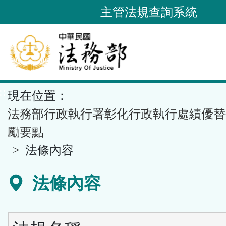
跳
主管法規查詢系統
到
主
要
內
容
::
現在位置：
區
塊
法務部行政執行署彰化行政執行處績優替
勵要點
法條內容
法條內容