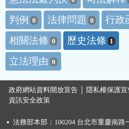
判例
法律問題
行政
0
0
相關法條
歷史法條
0
1
立法理由
0
:
政府網站資料開放宣告
│
隱私權保護宣
資訊安全政策
法務部本部：100204 台北市重慶南路一