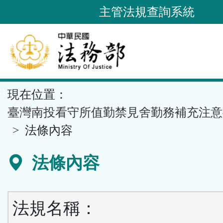
跳
主管法規查詢系統
到
主
要
內
容
::
現在位置：
區
塊
臺灣南投看守所值勤禁見舍勤務補充注意
法條內容
法條內容
法規名稱：