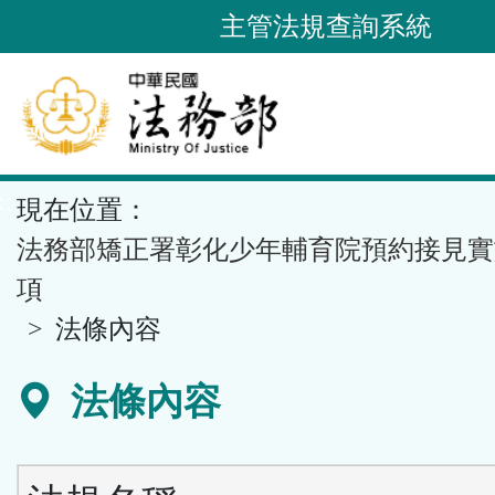
跳
主管法規查詢系統
到
主
要
內
容
::
現在位置：
區
塊
法務部矯正署彰化少年輔育院預約接見實
項
法條內容
法條內容