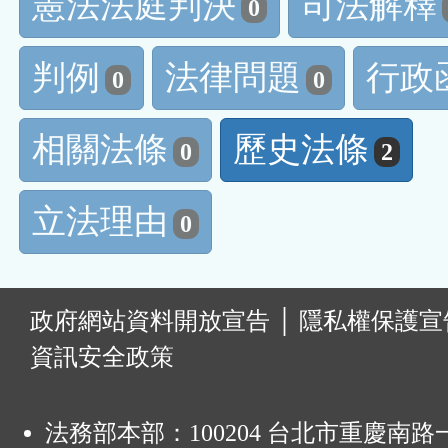
憲法法庭判決
司法解釋
0
判例
法律問題
行政
0
0
相關法條
歷史法條
0
2
立法理由
0
:
政府網站資料開放宣告
│
隱私權保護宣
資訊安全政策
法務部本部：100204 台北市重慶南路一