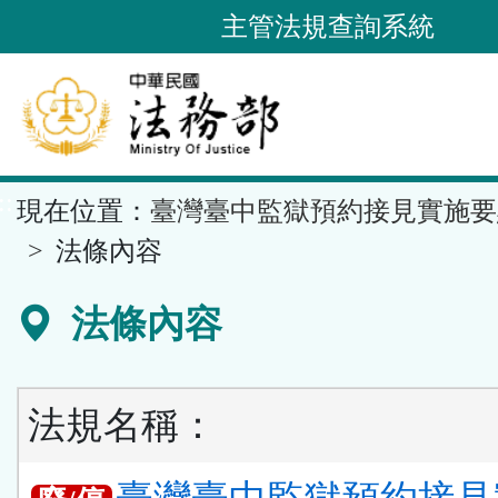
跳
主管法規查詢系統
到
主
要
內
容
::
現在位置：
臺灣臺中監獄預約接見實施要
區
塊
法條內容
法條內容
法規名稱：