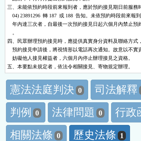
三、未能依預約時段前來報到者，應於預約接見期日前服務時段
    04) 23891296  轉 187  或 188  告知。未依預約時段前來報
    年內達三次者，自最後一次預約接見日起六個月內禁止預
    。

四、民眾辦理預約接見時，應提供真實身分資料及聯絡方式，
    預約接見申請後，將視情形以電話再次通知。故意以不實
    妨礙他人接見權益者，六個月內停止辦理接見之資格。

五、本要點未規定者，依法令相關接見、寄物規定辦理。
憲法法庭判決
司法解釋
0
判例
法律問題
行政
0
0
相關法條
歷史法條
0
1