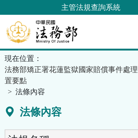
跳
主管法規查詢系統
到
主
要
內
容
::
現在位置：
區
塊
法務部矯正署花蓮監獄國家賠償事件處理
置要點
法條內容
法條內容