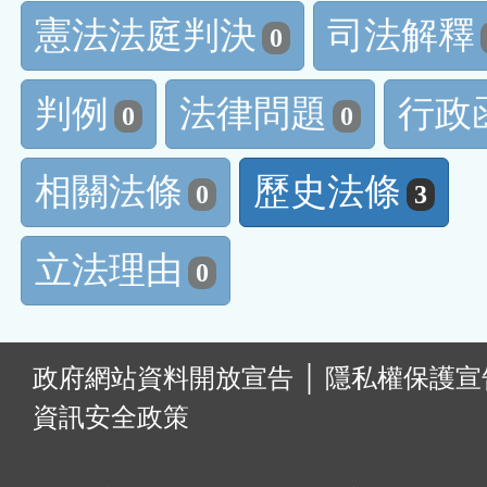
憲法法庭判決
司法解釋
0
判例
法律問題
行政
0
0
相關法條
歷史法條
0
3
立法理由
0
:
政府網站資料開放宣告
│
隱私權保護宣
資訊安全政策