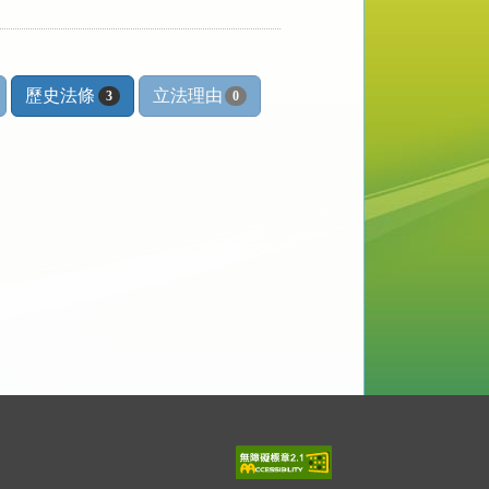
歷史法條
立法理由
3
0