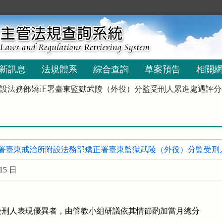
新訊息
法規體系
綜合查詢
草案預告
相關
設法務部矯正署臺東監獄武陵（外役）分監受刑人累進處遇評分
署臺東戒治所附設法務部矯正署臺東監獄武陵（外役）分監受刑
15 日
刑人表現優異者，由管教小組研議依其情節酌加當月總分
