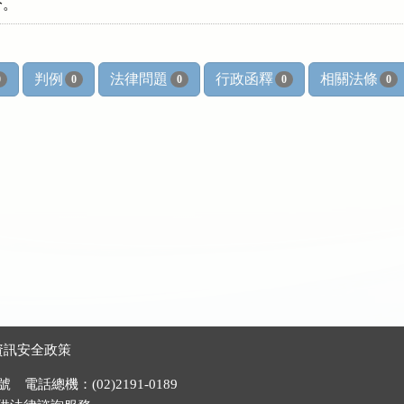
 分。
判例
法律問題
行政函釋
相關法條
0
0
0
0
0
資訊安全政策
電話總機：(02)2191-0189