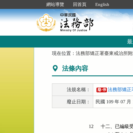
跳
:::
網站導覽
回首頁
English
到
主
要
內
容
區
最
塊
:::
現在位置：
法務部矯正署臺東戒治所附
法條內容
法規名稱：
法務部矯正
廢/停
廢止日期：
民國 109 年 07 月 
12
十二、已編級受