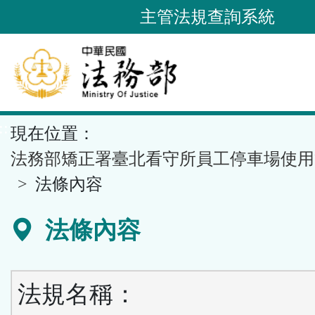
跳
主管法規查詢系統
到
主
要
內
容
::
現在位置：
區
塊
法務部矯正署臺北看守所員工停車場使用
法條內容
法條內容
法規名稱：