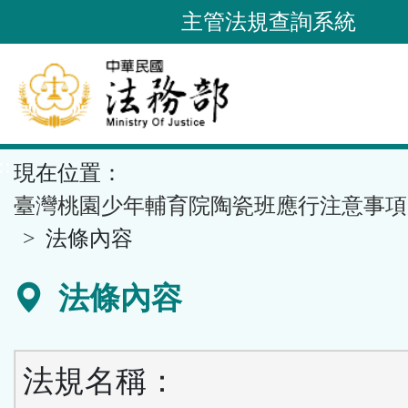
跳
主管法規查詢系統
到
主
要
內
容
::
現在位置：
區
塊
臺灣桃園少年輔育院陶瓷班應行注意事項
法條內容
法條內容
法規名稱：