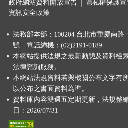
:
政府網站資料開放宣告
│
隱私權保護宣
資訊安全政策
法務部本部：100204 台北市重慶南路一
號 電話總機：(02)2191-0189
本網站提供法規之最新動態及資料檢
法律諮詢服務。
本網站法規資料若與機關公布文字有
以公布之書面資料為準。
資料庫內容雙週五定期更新，法規整
日：2026/07/31