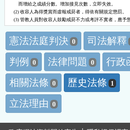
          而增給之成績分數。增加接見次數，立即失效。

      (2) 收容人為得獎賞而虛報戒菸者，得依有關規定懲罰。

憲法法庭判決
司法解釋
0
判例
法律問題
行政
0
0
相關法條
歷史法條
0
1
立法理由
0