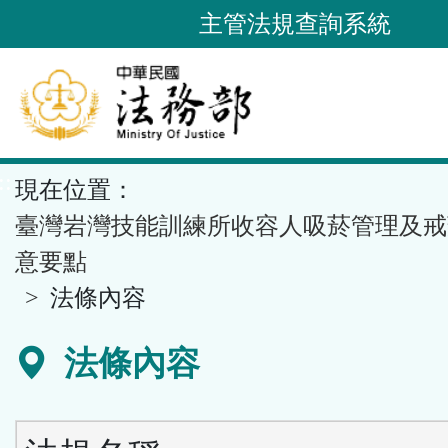
跳
主管法規查詢系統
到
主
要
內
容
::
現在位置：
區
塊
臺灣岩灣技能訓練所收容人吸菸管理及戒
意要點
法條內容
法條內容