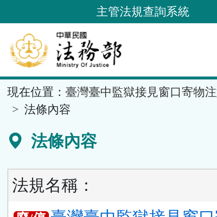
跳
主管法規查詢系統
到
主
要
內
容
::
現在位置：
臺灣臺中監獄接見窗口寄物注
區
塊
法條內容
法條內容
法規名稱：