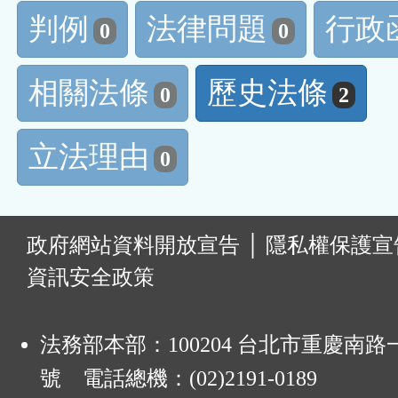
判例
法律問題
行政
0
0
相關法條
歷史法條
0
2
立法理由
0
:
政府網站資料開放宣告
│
隱私權保護宣
資訊安全政策
法務部本部：100204 台北市重慶南路一
號 電話總機：(02)2191-0189