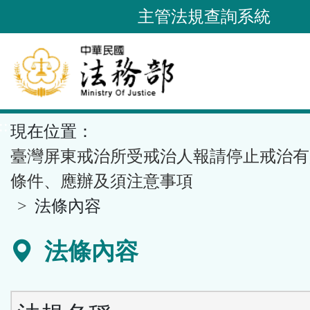
跳
主管法規查詢系統
到
主
要
內
容
::
現在位置：
區
塊
臺灣屏東戒治所受戒治人報請停止戒治有
條件、應辦及須注意事項
法條內容
法條內容