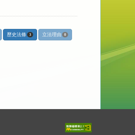
歷史法條
立法理由
3
0