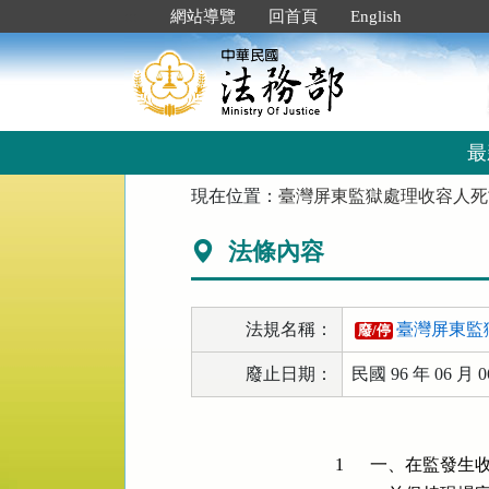
跳
:::
網站導覽
回首頁
English
到
主
要
內
容
區
最
塊
:::
現在位置：
臺灣屏東監獄處理收容人死
法條內容
法規名稱：
臺灣屏東監
廢/停
廢止日期：
民國 96 年 06 月 0
1
一、在監發生收