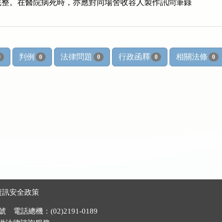
現場完整。在醫院病死時，亦應對同場舍收容人製作訊問筆錄

判例
法律問題
行政函釋
相關法條
0
0
0
0
0
資訊安全政策
電話總機：(02)2191-0189