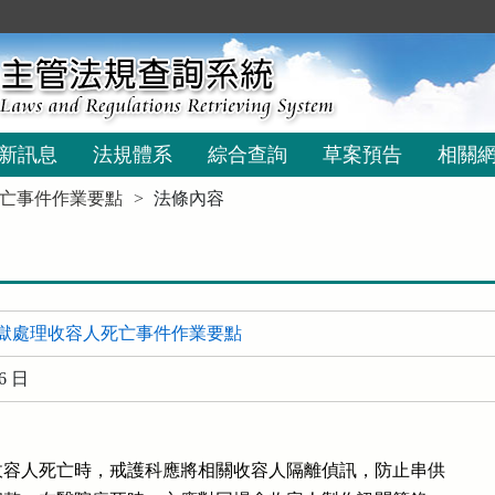
新訊息
法規體系
綜合查詢
草案預告
相關
亡事件作業要點
法條內容
獄處理收容人死亡事件作業要點
6 日
容人死亡時，戒護科應將相關收容人隔離偵訊，防止串供
