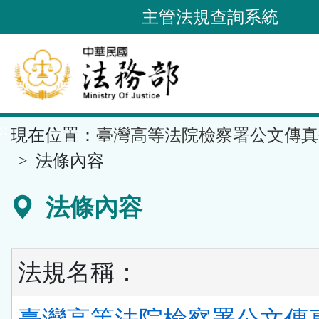
跳
主管法規查詢系統
到
主
要
內
容
::
現在位置：
臺灣高等法院檢察署公文傳真
區
塊
法條內容
法條內容
法規名稱：