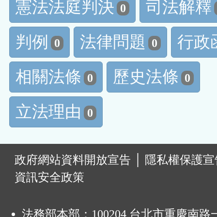
憲法法庭判決
司法解釋
0
判例
法律問題
行政
0
0
相關法條
歷史法條
0
0
立法理由
0
:
政府網站資料開放宣告
│
隱私權保護宣
資訊安全政策
法務部本部：100204 台北市重慶南路一