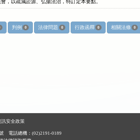
解委員會，以疏減訟源、弘揚法治，特訂定本要點。
判例
法律問題
行政函釋
相關法條
0
0
0
0
0
資訊安全政策
電話總機：(02)2191-0189