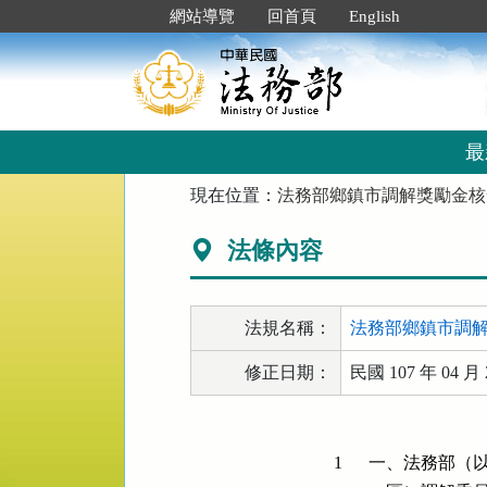
跳
:::
網站導覽
回首頁
English
到
主
要
內
容
區
最
塊
:::
現在位置：
法務部鄉鎮市調解獎勵金核
法條內容
法規名稱：
法務部鄉鎮市調
修正日期：
民國 107 年 04 月 
1
一、法務部（以