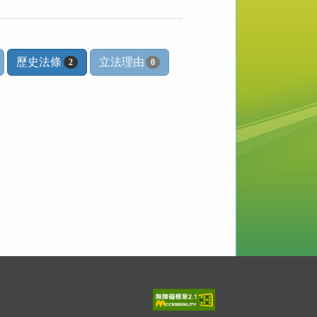
歷史法條
立法理由
2
0