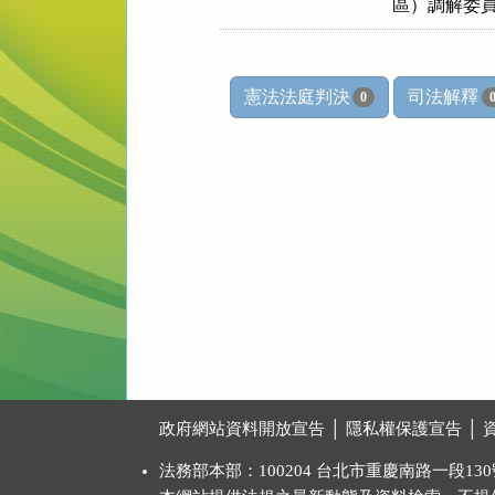
    區）調
憲法法庭判決
司法解釋
0
:::
政府網站資料開放宣告
│
隱私權保護宣告
│
法務部本部：100204 台北市重慶南路一段130號 