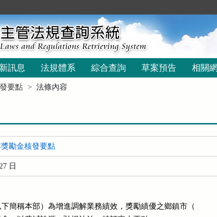
新訊息
法規體系
綜合查詢
草案預告
相關
發要點
法條內容
解獎勵金核發要點
27 日
下簡稱本部）為增進調解業務績效，獎勵績優之鄉鎮市（
