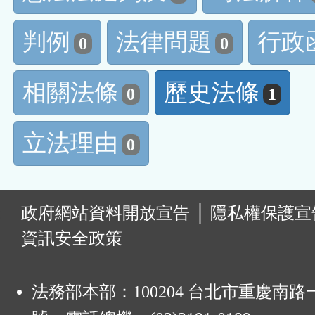
判例
法律問題
行政
0
0
相關法條
歷史法條
0
1
立法理由
0
:
政府網站資料開放宣告
│
隱私權保護宣
資訊安全政策
法務部本部：100204 台北市重慶南路一