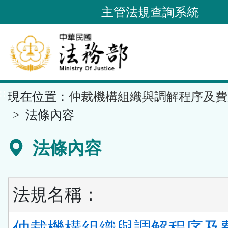
跳
主管法規查詢系統
到
主
要
內
容
::
現在位置：
仲裁機構組織與調解程序及費
區
塊
法條內容
法條內容
法規名稱：