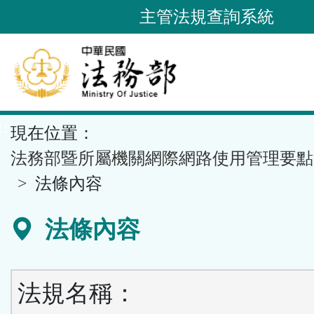
跳
主管法規查詢系統
到
主
要
內
容
::
現在位置：
區
塊
法務部暨所屬機關網際網路使用管理要點
法條內容
法條內容
法規名稱：