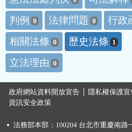
判例
法律問題
行政
0
0
相關法條
歷史法條
0
1
立法理由
0
:
政府網站資料開放宣告
│
隱私權保護宣
資訊安全政策
法務部本部：100204 台北市重慶南路一