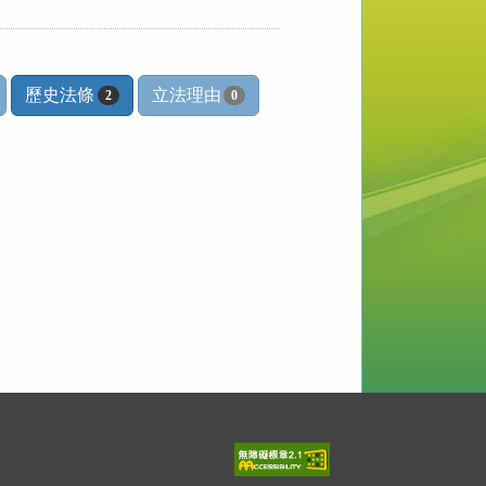
歷史法條
立法理由
2
0