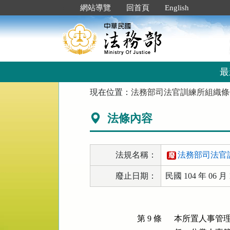
跳
:::
網站導覽
回首頁
English
到
主
要
內
容
區
最
塊
:::
現在位置：
法務部司法官訓練所組織條
法條內容
法規名稱：
法務部司法官
廢
廢止日期：
民國 104 年 06 月 
第 9 條
本所置人事管理