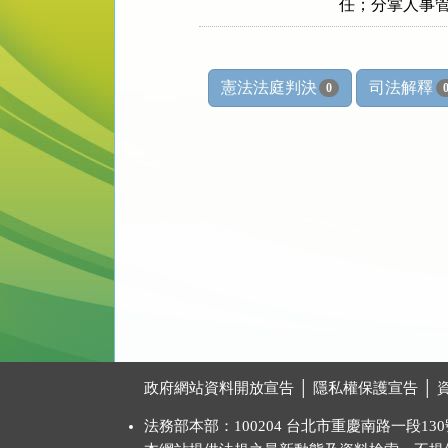
任；分掌人事
憲法法庭判決
司法解釋
0
:::
政府網站資料開放宣告
│
隱私權保護宣告
│
法務部本部：100204 台北市重慶南路一段130號 