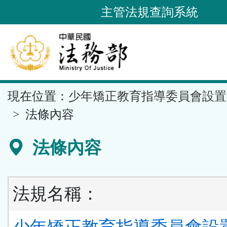
跳
主管法規查詢系統
到
主
要
內
容
::
現在位置：
少年矯正教育指導委員會設置
區
塊
法條內容
法條內容
法規名稱：