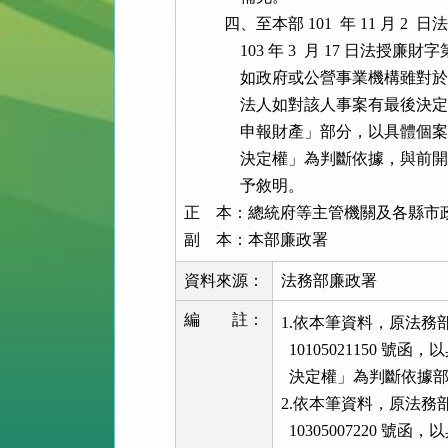
          四、至本部 101  年 11 月 2 
              103 年 3  月 17 日法
              如政府或公營事業
              法人如對該人事案
              申報財產」部分，
              決定權」為判斷依
              予敘明。

正    本：總統府等主管機關及各縣市
副    本：本部廉政署
資料來源：
法務部廉政署
編 註：
1.依本筆資料，原法務部廉政
  10105021150
  決定權」為判斷依據
2.依本筆資料，原法務部廉政
  10305007220