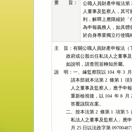
要 旨：
公職人員財產申報法第 2 
人董事及監察人，其可
利，解釋上應限縮於「
為申報義務人，如具體
於自身專業獨立行使職
主    旨：有關公職人員財產申報法（下稱本
          政府或公股出任私法人
          如說明，請查照並轉知所屬。

說    明：一、緣監察院以 104  年 3  月
              請本部就本法第 2  條
              人之董事及監察人
              重新檢視後，以 104  年 8 
              答覆該院在案。

          二、按本法第 2  條第 1 
              私法人之董事及監察人
              月 25 日以法政字第 09700