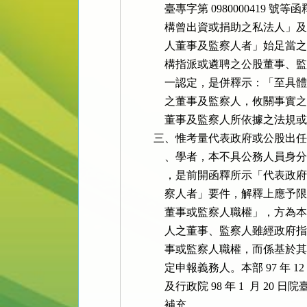
              臺專字第 098000
              構曾出資或捐助之
              人董事及監察人者
              構指派或遴聘之公
              一認定，是併釋示
              之董事及監察人，
              董事及監察人所依
          三、惟考量代表政府或
              、學者，本不具公
              ，是前開函釋所示
              察人者」要件，解
              董事或監察人職權
              人之董事、監察人
              事或監察人職權，
              定申報義務人。本部 97 年 
              及行政院 98 年 1  月 2
              補充。
