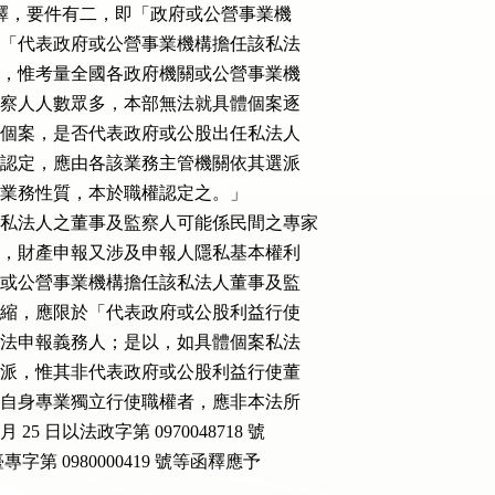
0419 號等函釋，要件有二，即「政府或公營事業機

私法人」及「代表政府或公營事業機構擔任該私法

」始足當之，惟考量全國各政府機關或公營事業機

股董事、監察人人數眾多，本部無法就具體個案逐

：「至具體個案，是否代表政府或公股出任私法人

攸關事實之認定，應由各該業務主管機關依其選派

據之法規或業務性質，本於職權認定之。」

公股出任私法人之董事及監察人可能係民間之專家

務人員身分，財產申報又涉及申報人隱私基本權利

「代表政府或公營事業機構擔任該私法人董事及監

釋上應予限縮，應限於「代表政府或公股利益行使

」，方為本法申報義務人；是以，如具體個案私法

雖經政府指派，惟其非代表政府或公股利益行使董

而係基於其自身專業獨立行使職權者，應非本法所

12 月 25 日以法政字第 0970048718 號

0 日院臺專字第 0980000419 號等函釋應予
