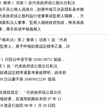
 條第 1  項第 5  款代表政府或公股出任私法

能不具公務人員身分，財產申報又涉及隱私基本權

代表政府或公股利益行使董事或監察人職權」，方

個案私法人董事、監察人雖經政府指派，惟其係基

權，應非前述申報義務人
法）第 2  條第 1  項第 5  款「代表

之董事及監察人」應予申報財產認定標準乙案，詳

 5  日院台申壹字第 1030138751 號函，

第 1  項第 5  款「代表政府或公股出任私法

」應予申報財產認定標準通案考量後釋明，經本部

 月 28 日法廉字第 10405012230  號函

 項第 5  款後段規定：「代表政府或公股出任

」應申報財產，其適用範圍依本部 97 年 12

48718 號及行政院 98 年 1  月 20 日院
