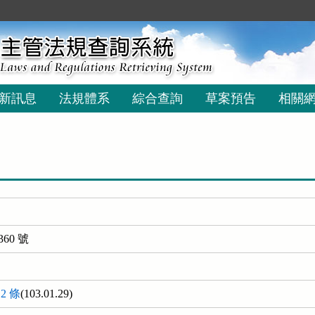
新訊息
法規體系
綜合查詢
草案預告
相關
60 號
2 條
(103.01.29)