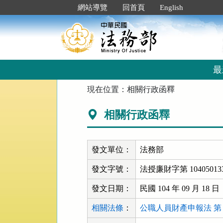
跳
:::
網站導覽
回首頁
English
到
主
要
內
容
區
最
塊
:::
現在位置：
相關行政函釋
相關行政函釋
發文單位：
法務部
發文字號：
法授廉財字第 104050133
發文日期：
民國 104 年 09 月 18 日
相關法條
：
公職人員財產申報法 第 