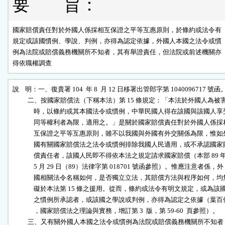
要 旨：
國家賠償責任對於外國人係採相互保證之平等互惠原則，於條約或法令有

規定或該國慣例、學說、判例，亦得為認定依據，外國人本國之法令或慣

例為法院或賠償義務機關所不知者，其有舉證責任，但法院或前述機關亦

得依職權調查
說    明：一、復貴署 104  年 8  月 12 日移署出管郎字第 1040096717 號函。
          二、按國家賠償法（下稱本法）第 15 條規定：「本法於外國人為被害
              時，以條約或其本國法令或慣例，中華民國人得在該國與該國人享受
              同等權利者為限，適用之。」是關於國家賠償責任對於外國人係採相
              互保證之平等互惠原則，雖不以我國與外國有外交關係為限，惟如外
              國有關國家賠償法之法令或慣例排除我國人民適用，或不承認國家賠
              償責任者，該國人民即不得依本法之規定請求國家賠償（本部 89 年
              5 月 29 日（89）法律字第 018701 號函參照）。惟應注意者係，外

              國相關法令名稱如何，是否獨立立法，其賠償方法與程序如何，均無
              礙於本法第 15 條之援用。從而，條約或法令有明文規定，或為該國
              之慣例所承認者，或該國之學說或判例，亦得為認定之依據（葉百修
              ，國家賠償法之理論與實務，增訂第 3  版，第 59-60  頁參照）。

          三、又有關外國人本國之法令或慣例為法院或賠償義務機關所不知者