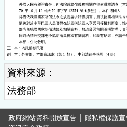
              外國人固有舉證責任，但法院或賠償義務機關亦得依職權調查（本部
              70  年 10 月 12 日法 70 律字第 12554  號函參照）。本件德國人

              得否依我國國家賠償法令之規定請求賠償損害，須視德國相關法令或
              慣例對於中華民國人是否得在該國與該國人享受同等權利而定，惟本
              部尚無德國國家賠償法規及相關資料，故請參照前開說明辦理，貴署
              同時函請外交部惠予協助蒐集德國有關資料，如獲有結果，亦請告知
              本部，併此敘明。

正    本：內政部移民署

副    本：外交部、本部資訊處（第 1  類）、本部法律事務司（4 份）
資料來源：
法務部
:
政府網站資料開放宣告
│
隱私權保護宣