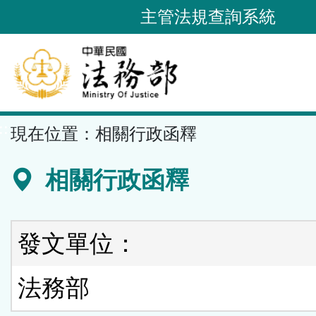
跳
主管法規查詢系統
到
主
要
內
容
::
現在位置：
相關行政函釋
區
塊
相關行政函釋
發文單位：
法務部