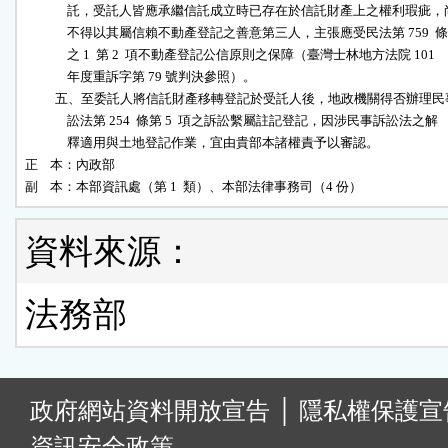
              託，受託人皆應承繼信託成立時已存在於信託財產上之權利瑕疵，尚
              不得以其屬信賴不動產登記之善意第三人，主張應受民法第 759  條

              之 1  第 2  項不動產登記公信原則之保障（臺灣士林地方法院 101

              年度重訴字第 79 號判決參照）。

          五、至委託人將信託財產移轉登記於受託人後，地政機關得否辦理民
              訟法第 254  條第 5  項之訴訟繫屬註記登記，因涉民事訴訟法之解

              釋適用與土地登記作業，宜由貴部本諸權責予以審認。

正    本：內政部

副    本：本部資訊處（第 1  類）、本部法律事務司（4 份）
資料來源：
法務部
:
政府網站資料開放宣告
│
隱私權保護宣
資訊安全政策