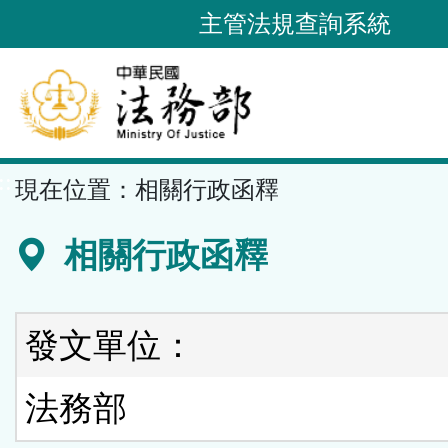
跳
主管法規查詢系統
到
主
要
內
容
::
現在位置：
相關行政函釋
區
塊
相關行政函釋
發文單位：
法務部