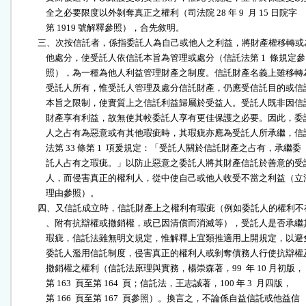
              全之必要限度以外剝奪真正之權利（司法院 28 年 9  月 15 日院字

              第 1919 號解釋參照），合先敘明。

          三、次按信託者，係指委託人為自己或他人之利益，將財產權移轉或
              他處分，使受託人依信託本旨為管理或處分（信託法第 1  條規定參

              照），為一種為他人利益管理財產之制度。信託財產名義上雖移轉為
              受託人所有，惟受託人管理及處分信託財產，仍應受信託目的或信託
              本旨之限制，使實質上之信託利益歸屬於受益人。受託人既非因信託
              財產享有利益，故無使其較委託人享有更佳保護之必要。因此，委託
              人之占有為惡意或有其他瑕疵時，其瑕疵亦應為受託人所承繼，信託
              法第 33 條第 1  項爰規定：「受託人關於信託財產之占有，承繼委

              託人占有之瑕疵。」以防止惡意之委託人將其財產信託於善意的受託
              人，而侵害真正的權利人，從中使自己或他人收受不當之利益（立法
              理由參照）。

          四、又信託成立時，信託財產上之權利有瑕疵（例如委託人的權利不
              、附有抗辯權或撤銷權，或已因清償而消滅等），受託人是否承繼其
              瑕疵，信託法雖無明文規定，惟解釋上宜類推適用上開規定，以避免
              委託人濫用信託制度，侵害真正的權利人或剝奪債務人行使抗辯權及
              撤銷權之權利（信託法原理與實務，楊崇森著，99  年 10 月初版，

              第 163  頁至第 164  頁；信託法，王志誠著，100 年 3  月四版，

              第 166  頁至第 167  頁參照）。換言之，不論係自益信託或他益信
