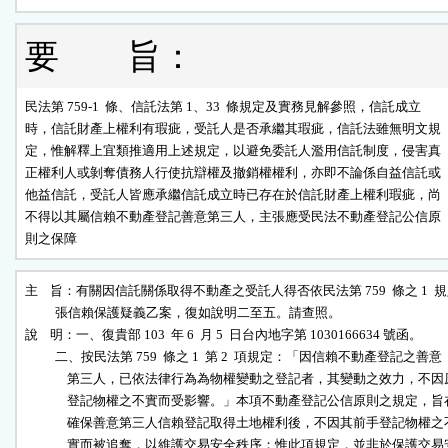
要 旨：
民法第 759-1  條、信託法第 1、33  條規定及實務見解參照，信託成立

時，信託財產上權利有瑕疵，受託人是否承繼其瑕疵，信託法雖無明文規

定，惟解釋上宜類推適用上述規定，以避免委託人濫用信託制度，侵害真

正權利人或剝奪債務人行使抗辯權及撤銷權權利，亦即不論係自益信託或

他益信託，受託人皆應承繼信託成立時已存在於信託財產上權利瑕疵，尚

不得以其屬信賴不動產登記善意第三人，主張應受民法不動產登記公信原

則之保障
主    旨：有關因信託關係取得不動產之受託人得否依民法第 759  條之 1  規
          張信賴保護疑義乙案，復如說明二至五。請查照。

說    明：一、復貴部 103  年 6  月 5  日台內地字第 1030166634 號函。

          二、按民法第 759  條之 1  第 2  項規定：「因信賴不動產登記之善意

              第三人，已依法律行為為物權變動之登記者，其變動之效力，不因原
              登記物權之不實而受影響。」本項不動產登記公信原則之規定，旨在
              確保善意第三人信賴登記取得土地權利後，不因其前手登記物權之不
              實而被追奪，以維護交易安全秩序；惟此項規定，並非於保護交易安