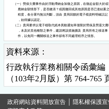
          （一）勞保欠費事件由於浮動滯納金加徵之原因，在徵起金額大於或
                應納金額情形下，是否繳清？或因撤回或其他原因是否已達結案之
                程度，各分署均無法判斷，須由  貴局回饋的電子檔資料明確註記

                ，始得據以認定。

          （二）貴局要求以電子檔取代紙本異動通知單僅限於勞保及勞退欠費
                ，未及於其他種類之事件，建請將該措施擴及  貴局所有之移送事

                件，以免同一機關移送之事件卻有不同處理程序之情形。
資料來源：
行政執行業務相關令函彙編
（103年2月版）第 764-765 
:
政府網站資料開放宣告
│
隱私權保護宣