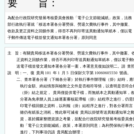
要 旨：
為配合行政院研究發展考核委員會推動「電子公文節能減紙」政策，法務

部行政執行署就「移送本署各分署勞保、勞退欠費執行事件，其中撤案、

收款及更正資料之回饋作業，得否不再列印寄送異動通知單紙本，僅以電

子郵件傳送電子檔並發文通知本署各分署」原則同意
主    旨：有關貴局移送本署各分署勞保、勞退欠費執行事件，其中撤案、收
          正資料之回饋作業，得否不再列印寄送異動通知單紙本，僅以電子郵
          送電子檔並發文通知本署各分署一案，本署意見復如說明二。請  查照
說    明：一、復  貴局 101  年 1  月 5  日保財欠字第 10060605550  號函。

          二、查本署各分署（下稱各分署）於執行事件辦理報（掛）結時，應
              執行金額、終結情形與檢附之文件是否相符等情，以查明是否符合報
              （掛）結之規定，  貴局僅提供電子檔，而無紙本之異動通知單，各
              分署為免承辦人員上線逐案審核延滯報（掛）結程序之進行，仍需列
              印電子檔回饋之資料，以利報（掛）結程序之進行，對各分署而言，
              雖仍有紙張之消耗，惟此舉可減省  貴局以掛號寄送異動通知單之郵
              資，基於國家整體資源之考量，並配合行政院研究發展考核委員會推
              動「電子公文節能減紙」政策，本署原則同意；為利勞保執行事件之
              進行，下列事項仍請  貴局配合辦理：
