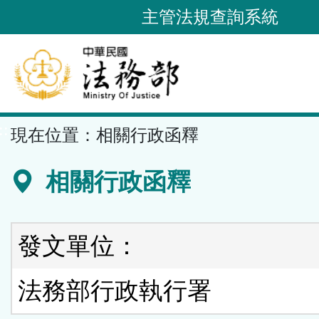
跳
主管法規查詢系統
到
主
要
內
容
::
現在位置：
相關行政函釋
區
塊
相關行政函釋
發文單位：
法務部行政執行署