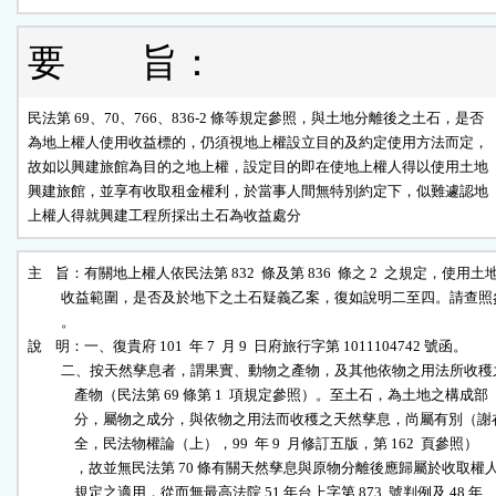
要 旨：
民法第 69、70、766、836-2 條等規定參照，與土地分離後之土石，是否

為地上權人使用收益標的，仍須視地上權設立目的及約定使用方法而定，

故如以興建旅館為目的之地上權，設定目的即在使地上權人得以使用土地

興建旅館，並享有收取租金權利，於當事人間無特別約定下，似難遽認地

上權人得就興建工程所採出土石為收益處分
主    旨：有關地上權人依民法第 832  條及第 836  條之 2  之規定，使用土地
          收益範圍，是否及於地下之土石疑義乙案，復如說明二至四。請查照
          。

說    明：一、復貴府 101  年 7  月 9  日府旅行字第 1011104742 號函。

          二、按天然孳息者，謂果實、動物之產物，及其他依物之用法所收穫
              產物（民法第 69 條第 1  項規定參照）。至土石，為土地之構成部

              分，屬物之成分，與依物之用法而收穫之天然孳息，尚屬有別（謝在
              全，民法物權論（上），99  年 9  月修訂五版，第 162  頁參照）

              ，故並無民法第 70 條有關天然孳息與原物分離後應歸屬於收取權人
              規定之適用，從而無最高法院 51 年台上字第 873  號判例及 48 年
