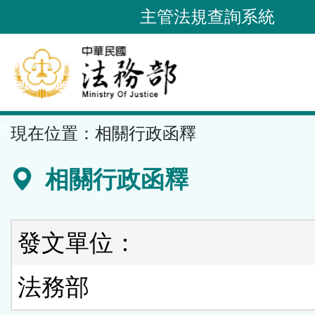
跳
主管法規查詢系統
到
主
要
內
容
::
現在位置：
相關行政函釋
區
塊
相關行政函釋
發文單位：
法務部