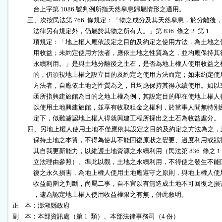
              台上字第 1086 號判例所指天然孳息歸屬情形之適用。

          三、次按民法第 766  條規定：「物之成分及其天然孳息，於分離後，
              法律另有規定外，仍屬於其物之所有人。」第 836  條之 2  第 1

              項規定：「地上權人應依設定之目的及約定之使用方法，為土地之使
              用收益；未約定使用方法者，應依土地之性質為之，並均應保持其得
              永續利用。」是與土地分離後之土石，是否為地上權人使用收益之標
              的，仍須視地上權之設立目的及約定之使用方法而定；如未約定使用
              方法者，自應依土地之性質為之，且均應保持其得永續使用。如以來
              函所指興建旅館為目的之地上權為例，其設定目的即在使地上權人得
              以使用土地興建旅館，並享有收取租金之權利，於當事人間無特別約
              定下，似難遽認地上權人得就興建工程所採出之土石為收益處分。

          四、另地上權人使用土地不僅應依其設定之目的及約定之方法為之，
              保持土地之本質，不得為使其不能回復原狀之變更、過度利用或戕害
              其自我更新能力，以維護土地資源之永續利用（民法第 836  條之 1

              立法理由參照）。準此以觀，土地之永續利用，不得使之發生不能回
              復之永久損害，為地上權人使用土地應遵守之原則，與地上權人使用
              收益範圍之判斷，尚屬二事，自不宜以有無造成土地不可回復之損害
              ，遽為認定地上權人使用收益權限之有無，併此敘明。

正    本：澎湖縣政府

副    本：本部資訊處（第 1  類）、本部法律事務司（4 份）