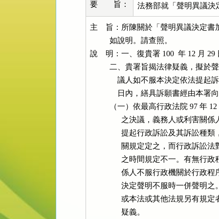
要 旨：
法務部就「聲明異議決
主    旨：所陳關於「聲明異議決定
          如說明。請查照。

說    明：一、復貴署 100  年 12 月 2
          二、貴署旨揭法律疑義
              議人如不服本決定依
              日內，繕具訴願書
          （一）依最高行政法院 97 
                之決議，義務
                提起行政訴訟
                關規定定之，
                之時間規定不一。有
                係人不服行政
                決定聲明不服
                或本法或其他
                疑義。
