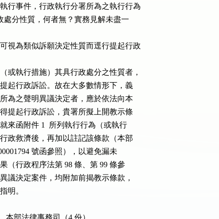
義務行政執行事件，行政執行分署所為之執行行為

），何者有行政處分性質，何者無？實務見解未盡一

定書是否可視為類似訴願決定性質而逕行提起行政

執行行為（或執行措施）其具行政處分之性質者，

序後，始得提起行政訴訟。故在大多數情形下，義

如不服貴署所為之聲明異議決定者，應於依法向本

有不服，始得提起行政訴訟，貴署所擬上開教示條

應由貴署就來函附件 1  所列執行行為（或執行

何者可提起行政救濟後，再加以註記該條款（本部

法律字第 1000001794 號函參照），以避免漏未

法律效果（行政程序法第 98 條、第 99 條參

就所有聲明異議決定案件，均附加前揭教示條款，

予指明。

文）、本部法律事務司（4 份）