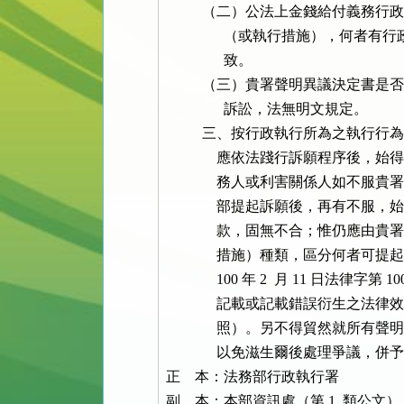
          （二）公法上金錢給付
                （或執行措施
                致。

          （三）貴署聲明異議決
                訴訟，法無明文規定。

          三、按行政執行所為之
              應依法踐行訴願程
              務人或利害關係人
              部提起訴願後，再
              款，固無不合；惟仍
              措施）種類，區分
              100 年 2  月 11 日
              記載或記載錯誤衍生之
              照）。另不得貿然
              以免滋生爾後處理爭議，併
正    本：法務部行政執行署

副    本：本部資訊處（第 1  類公