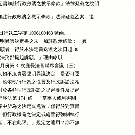
定書加註行政救濟之教示條款」法律疑義之說明
書加註行政救濟之教示條款」法律疑義乙案，復

9 日行執二字第 1006100463 號函。

，擬於聲明異議決定書之末，加註教示條款：「異

法提起訴願者，得於本決定書送達之次日起 30

經由本署向法務部提起訴願。」理由略以：

年 12 月份第 3  次庭長法官聯席會議（三）

人或利害關係人如不服貴署聲明異議決定，是否可逕

及其訴訟種類，應依執行行為之性質及行政訴訟法相

而行政訴訟法對於各類型行政訴訟之提起要件及提起

無行政程序法第 174  條：「當事人或利害關

機關於行政程序中所為之決定或處置，僅得於對實體

時一併聲明之。但行政機關之決定或處置得強制執行

法規另有規定者，不在此限。」規定之適用？亦不無
