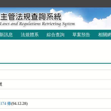
新訊息
法規體系
綜合查詢
草案預告
相關
號
174 條
(94.12.28)