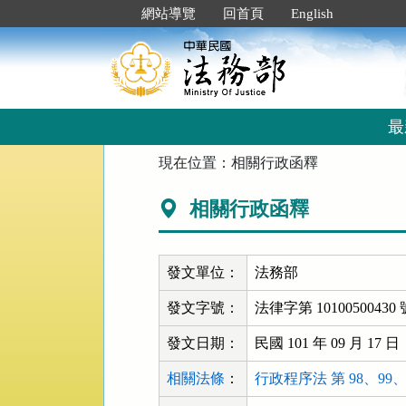
跳
:::
網站導覽
回首頁
English
到
主
要
內
容
區
最
塊
:::
現在位置：
相關行政函釋
相關行政函釋
發文單位：
法務部
發文字號：
法律字第 10100500430 
發文日期：
民國 101 年 09 月 17 日
相關法條
：
行政程序法 第 98、99、