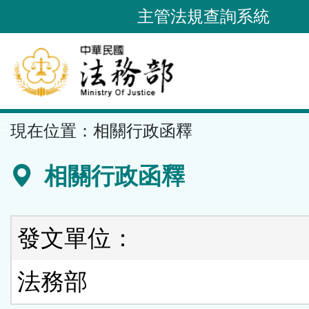
跳
主管法規查詢系統
到
主
要
內
容
::
現在位置：
相關行政函釋
區
塊
相關行政函釋
發文單位：
法務部