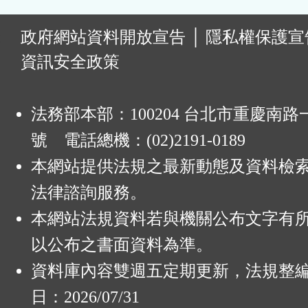
:
政府網站資料開放宣告
│
隱私權保護宣
資訊安全政策
法務部本部：100204 台北市重慶南路一
號 電話總機：(02)2191-0189
本網站提供法規之最新動態及資料檢
法律諮詢服務。
本網站法規資料若與機關公布文字有
以公布之書面資料為準。
資料庫內容雙週五定期更新，法規整
日：2026/07/31