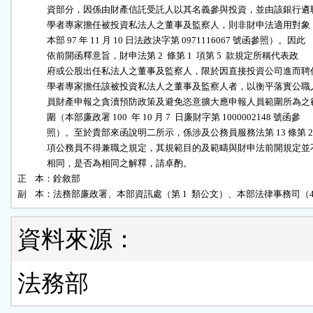
              資部分，因係由財產信託受託人以其名義參與投資，並由該銀行遴聘
              學者專家擔任被投資私法人之董事及監察人，則非財申法適用對象（
              本部 97 年 11 月 10 日法政決字第 0971116067 號函參照）。因此

              依前開函釋意旨，財申法第 2  條第 1  項第 5  款規定所稱代表政

              府或公股出任私法人之董事及監察人，限於因直接投資公司進而聘任
              學者專家擔任該被投資私法人之董事及監察人者，以衡平落實公職人
              員財產申報之貪瀆預防政策及避免恣意擴大應申報人員範圍所為之範
              圍（本部廉政署 100  年 10 月 7  日廉財字第 1000002148 號函參

              照）。至於貴部來函說明二所示，係涉及公務員服務法第 13 條第 2

              項公務員不得兼職之規定，其規範目的及範疇與財申法前開規定並不
              相同，是否為相同之解釋，請卓酌。

正    本：銓敘部

副    本：法務部廉政署、本部資訊處（第 1  類公文）、本部法律事務司（4
資料來源：
法務部