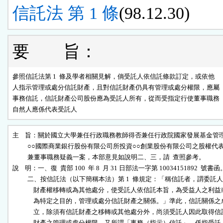
信託法 第 1 條
(98.12.30)
要 旨：
參照信託法第 1  條及學者相關見解，倘受託人依信託條款訂定，或依他

人指示管理或處分信託財產，且對信託財產仍具有管理或處分權限，應屬

事務信託，信託財產公司股份應為受託人所有，從而受指定行使董事職務

自然人應係代表受託人
主    旨：關於國立大學兼任行政職務教師得否兼任行政院國家發展基金管理
          ○○國際商業銀行股份有限公司所投資○○創業股份有限公司之股權代表
          兼董事職務疑義一案，本部意見如說明二、三，請  查照參考。

說    明：一、復  貴部 100  年 8  月 31 日部法一字第 10034151892  號書函。
          二、按信託法（以下簡稱本法）第 1  條規定：「稱信託者，謂委託人
              財產權移轉或為其他處分，使受託人依信託本旨，為受益人之利益或
              為特定之目的，管理或處分信託財產之關係。」準此，信託關係之成
              立，除須有信託財產之移轉或其他處分外，尚須受託人因此取得信託
              財產之管理或處分權限。又所謂「事務（指示）信託」，係指受託人