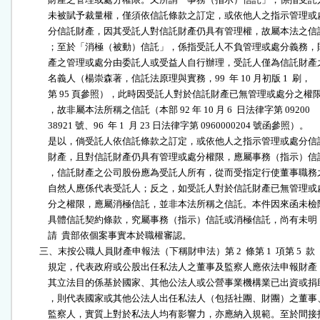
              未被賦予裁量權，僅須依信託條款之訂定，或依他人之指示管理或處
              分信託財產，因其受託人對信託財產仍具有管理權，故屬本法之信託
              ；至於「消極（被動）信託」，係指受託人不負管理或處分義務，財
              產之管理或處分由委託人或受益人自行辦理，受託人僅為信託財產之
              名義人（楊崇森著，信託法原理與實務，99  年 10 月初版 1  刷，

              第 95 頁參照），此時因受託人對於信託財產已無管理或處分之權限
              ，故非屬本法所稱之信託（本部 92 年 10 月 6  日法律字第 09200

              38921 號、96  年 1  月 23 日法律字第 0960000204 號函參照）。

              是以，倘受託人依信託條款之訂定，或依他人之指示管理或處分信託
              財產，且對信託財產仍具有管理或處分權限，應屬事務（指示）信託
              ，信託財產之公司股份應為受託人所有，從而受指定行使董事職務之
              自然人應係代表受託人；反之，如受託人對於信託財產已無管理或處
              分之權限，應屬消極信託，並非本法所稱之信託。本件因來函未檢附
              具體信託契約條款，究屬事務（指示）信託或消極信託，尚有未明，
              請  貴部依個案事實本於職權審認。

          三、末按公職人員財產申報法（下稱財申法）第 2  條第 1  項第 5  款

              規定，代表政府或公股出任私法人之董事及監察人應依法申報財產，
              其立法目的係基於國家、其他公法人或公營事業機構業已出資或捐助
              ，則代表國家或其他公法人出任私法人（包括社團、財團）之董事、
              監察人，實質上對於私法人均有影響力，亦應納入規範。至於間接投