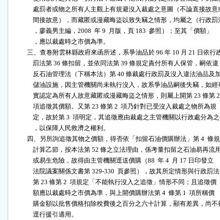
              處罰者或物之所有人主觀上有規避沒入裁處之意圖（不論直接故意或
              間接故意），而藏匿或漫藏晦盜以致失竊之情形，均屬之（行政罰法
              ，廖義男主編，2008  年 9  月版，頁 183  參照）；至其「價額」

              ，應以裁處時之市價為準。

          三、查卷附雲林縣政府來函所述，系爭油品於 96 年 10 月 21 日依行政
              罰法第 36 條扣留，並依同法第 39 條規定責付所有人保管，嗣依違

              反石油管理法（下稱本法）第 40 條裁處行政罰及沒入違法油品及加
              儲油設施，因主管機關尚未執行沒入，故系爭油品嗣後失竊，如經事
              實認定為所有人故意藏匿或漫藏晦盜之情形，則屬上開第 23 條第 2

              項追徵其價額。又第 23 條第 2  項乃針對已受沒入裁處之物所為規

              定，故於第 3  項明定，其追徵應由裁處之主管機關以行政處分為之

              ，以保障人民救濟之權利。

          四、另所詢追徵其物之價額，得否依「扣留石油價購辦法」第 4  條規
              計算乙節，按本法第 52 條之立法理由，係考量扣留之石油易再流用
              或易生危險，故得由主管機關逕送價購（88  年 4  月 17 日印發立

              法院議案關係文書第 329-330  頁參照），故其所定情形與行政罰法

              第 23 條第 2  項規定「不能執行沒入之追徵」情形不同；且追徵價

              額應以裁處時之市價為準，與上開價購辦法第 4  條第 1  項所稱價

              購金額以批售價格扣除稅費後之百分之六十計算，顯有差異，尚不得
              逕行援引適用。
