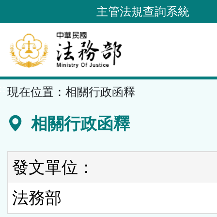
跳
主管法規查詢系統
到
主
要
內
容
::
現在位置：
相關行政函釋
區
塊
相關行政函釋
發文單位：
法務部