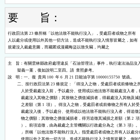
要 旨：
行政罰法第 23 條所稱「以他法致不能執行沒入」，受處罰者或物之所有

人以處分或使用以外其他一切方法，造成不能執行沒入情形皆屬之，如有

規避沒入裁處意圖，而藏匿或漫藏晦盜以致失竊，均屬之
主    旨：有關雲林縣政府處理違反「石油管理法」事件，執行違法油品沒入
          疑義一案，復如說明二至四。請  查照參考。

說    明：一、復  貴局 100  年 6  月 21 日能油字第 10000155750  號函。

          二、按行政罰法第 23 條規定：「得沒入之物，受處罰者或前條物之所
              人於受裁處沒入前，予以處分、使用或以他法致不能裁處沒入者，得
              裁處沒入其物之價額；其致物之價值減損者，得裁處沒入其物及減損
              之差額（第 1  項）。得沒入之物，受處罰者或前條物之所有人於受

              裁處沒入後，予以處分、使用或以他法致不能執行沒入者，得追徵其
              物之價額；其致物之價值減損者，得另追徵其減損之差額（第 2  項

              ）。前項追徵，由為裁處之主管機關以行政處分為之（第 3  項）。

              」所稱「以他法致不能執行沒入」指受處罰者或物之所有人以處分或
              使用以外之其他一切方法，造成不能執行沒入之情形皆屬之，例如受