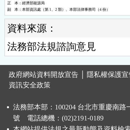
正    本：經濟部能源局

副    本：本部資訊處（第 1、2 類）、本部法律事務司（4 份）
資料來源：
法務部法規諮詢意見
:
政府網站資料開放宣告
│
隱私權保護宣
資訊安全政策
法務部本部：100204 台北市重慶南路一
號 電話總機：(02)2191-0189
本網站提供法規之最新動態及資料檢