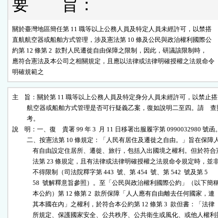
要 旨：
關於臺灣地區簡任第 11 職等以上公務人員及特定人員未經許可，以禁搭

直航航空器或船舶方式管理，涉及憲法第 10 條及公民與政治權利國際公

約第 12 條第 2  款對人民遷徙自由保障之限制，因此，研議該限制時，

應符合憲法及本公司之相關規定，且應以法律或法律明確授權之法規命令

明確規範之
主    旨：關於第 11 職等以上公務人員及特定身分人員未經許可，以禁止搭
          航空器或船舶方式管理是否可行疑義乙案，復如說明二至四。請　查
          考。

說    明：一、復　貴署 99 年 3  月 11 日移署出服履字第 0990032980 號函。
          二、按憲法第 10 條規定：「人民有居住及遷徙之自由。」旨在保障人
              有自由設定住居所、遷徙、旅行，包括入出國境之權利。但於符合憲
              法第 23 條規定，且有法律或法律明確授權之法規命令規定時，並非
              不得限制（司法院釋字第 443  號、第 454  號、第 542  號及第 5

              58  號解釋意旨參照）。至「公民與政治權利國際公約」（以下簡稱
              本公約）第 12 條第 2  款所保障「人人應有自由離去任何國家，連

              其本國在內」之權利，於符合本公約第 12 條第 3  款但書：「法律

              所規定、保護國家安全、公共秩序、公共衛生或風化、或他人權利與