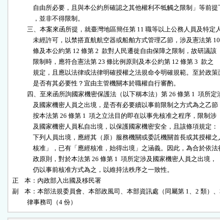
              自由所必要，且與本公約所確認之其他權利不牴觸之限制」等前提下
              ，並非不得限制。

          三、本案來函所提，就臺灣地區簡任第 11 職等以上公務人員及特定人
              未經許可，以禁搭直航航空器或船舶方式管理乙節，涉及憲法第 10

              條及本公約第 12 條第 2  款對人民遷徙自由保障之限制，故研議該

              限制時，應符合憲法第 23 條比例原則及本公約第 12 條第 3  款之

              規定，且應以法律或法律明確授權之法規命令明確規範。至於政策面
              是否有其必要性？宜由主管機關本於職權自行審酌。

          四、至來函所詢國家機密保護法（以下稱本法）第 26 條第 1  項所定涉
              及國家機密人員之出境，是否有必要續以事前限制之方式為之乙節，
              按本法第 26 條第 1  項之立法目的即在以事先核准之程序，限制涉

              及國家機密人員私自出境，以保護國家機密安全，且該條項規定：「
              下列人員出境，應經其（原）服務機關或委託機關首長或其授權之人
              核准」，已有「應經核准，始得出境」之涵義。因此，為合於依法行
              政原則，對於本法第 26 條第 1  項所定涉及國家機密人員之出境，

              仍以事前核准方式為之，以維持法秩序之一致性。

正    本：內政部入出國及移民署

副    本：本部法規委員會、本部政風司、本部資訊處（同屬第 1、2 類）、
          律事務司（4 份）