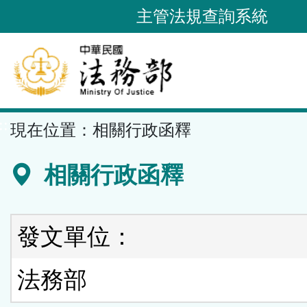
跳
主管法規查詢系統
到
主
要
內
容
::
現在位置：
相關行政函釋
區
塊
相關行政函釋
發文單位：
法務部