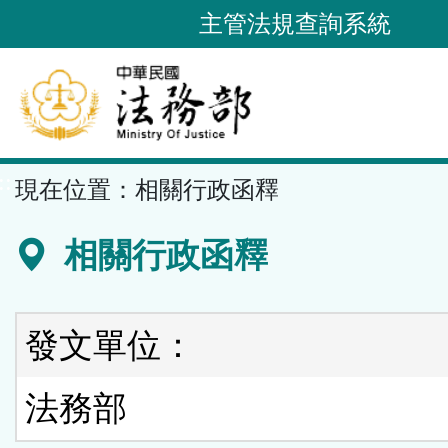
跳
主管法規查詢系統
到
主
要
內
容
::
現在位置：
相關行政函釋
區
塊
相關行政函釋
發文單位：
法務部