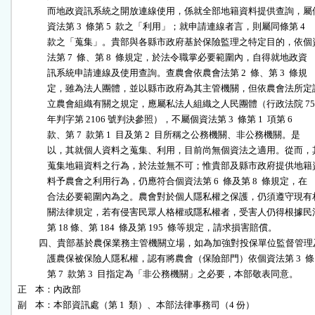
              而地政資訊系統之開放連線使用，係就全部地籍資料提供查詢，屬個
              資法第 3  條第 5  款之「利用」；就申請連線者言，則屬同條第 4

              款之「蒐集」。貴部與各縣市政府基於保險監理之特定目的，依個資
              法第 7  條、第 8  條規定，於法令職掌必要範圍內，自得就地政資

              訊系統申請連線及使用查詢。查農會依農會法第 2  條、第 3  條規

              定，雖為法人團體，並以縣市政府為其主管機關，但依農會法所定設
              立農會組織有關之規定，應屬私法人組織之人民團體（行政法院 75 
              年判字第 2106 號判決參照），不屬個資法第 3  條第 1  項第 6  

              款、第 7  款第 1  目及第 2  目所稱之公務機關、非公務機關。是

              以，其就個人資料之蒐集、利用，目前尚無個資法之適用。從而，其
              蒐集地籍資料之行為，於法並無不可；惟貴部及縣市政府提供地籍資
              料予農會之利用行為，仍應符合個資法第 6  條及第 8  條規定，在

              合法必要範圍內為之。農會對於個人隱私權之保護，仍須遵守現有相
              關法律規定，若有侵害民眾人格權或隱私權者，受害人仍得根據民法
              第 18 條、第 184  條及第 195  條等規定，請求損害賠償。

          四、貴部基於農保業務主管機關立場，如為加強對投保單位監督管理
              護農保被保險人隱私權，認有將農會（保險部門）依個資法第 3  條

              第 7  款第 3  目指定為「非公務機關」之必要，本部敬表同意。

正    本：內政部

副    本：本部資訊處（第 1  類）、本部法律事務司（4 份）