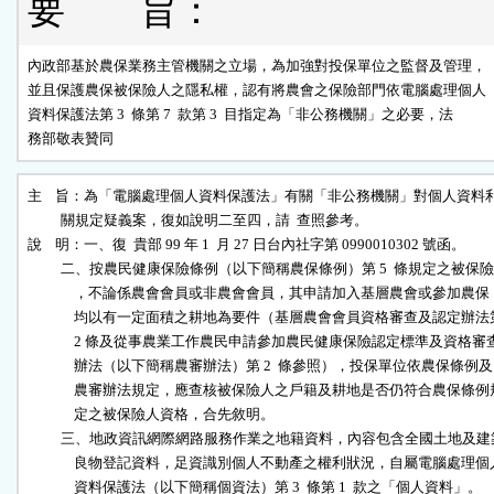
要 旨：
內政部基於農保業務主管機關之立場，為加強對投保單位之監督及管理，

並且保護農保被保險人之隱私權，認有將農會之保險部門依電腦處理個人

資料保護法第 3  條第 7  款第 3  目指定為「非公務機關」之必要，法

務部敬表贊同
主    旨：為「電腦處理個人資料保護法」有關「非公務機關」對個人資料利
          關規定疑義案，復如說明二至四，請  查照參考。

說    明：一、復  貴部 99 年 1  月 27 日台內社字第 0990010302 號函。

          二、按農民健康保險條例（以下簡稱農保條例）第 5  條規定之被保險
              ，不論係農會會員或非農會會員，其申請加入基層農會或參加農保，
              均以有一定面積之耕地為要件（基層農會會員資格審查及認定辦法第
              2 條及從事農業工作農民申請參加農民健康保險認定標準及資格審查
              辦法（以下簡稱農審辦法）第 2  條參照），投保單位依農保條例及

              農審辦法規定，應查核被保險人之戶籍及耕地是否仍符合農保條例規
              定之被保險人資格，合先敘明。

          三、地政資訊網際網路服務作業之地籍資料，內容包含全國土地及建
              良物登記資料，足資識別個人不動產之權利狀況，自屬電腦處理個人
              資料保護法（以下簡稱個資法）第 3  條第 1  款之「個人資料」。
