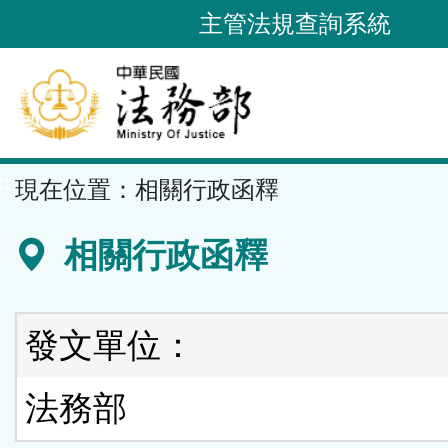
跳
主管法規查詢系統
到
主
要
內
容
::
現在位置：
相關行政函釋
區
塊
相關行政函釋
發文單位：
法務部