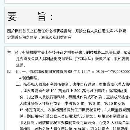
要 旨：
關於機關首長上任後任命之機要秘書時，應按公務人員任用法第 26 條規

定迴避任用之限制，避免涉及利益衝突                              
主    旨：有關機關首長上任後任命之機要秘書，嗣後成為二親等姻親，如繼
          是否違反公職人員利益衝突迴避法（下稱本法）疑義乙案，復如說明
          查照。                                                          

說    明：一、依本部政風司案陳貴處 98 年 3  月 17 日 98 政一字第 0980001
              4 號函辦理。                                                

          二、按公職人員知有利益衝突者，應即自行迴避，並由職務代理人執
              ，違反者處新台幣 100  萬元以上 500  萬元以下罰鍰；所稱利益衝

              突，指公職人員執行職務時，得因其作為或不作為，直接或間接使本
              人或其關係人獲取利益者，本法第 5  條、第 6  條、第 10 條及第

              16  條定有明文。次按機關首長於任用機要秘書時，2 人既無親屬關

              係，則任用時不受公務人員任用法第 26 條第 1  項規定有關迴避任

              用之限制，嗣該機要秘書與機關首長之妹結婚，而使 2  人成為二親

              等姻親，參酌公務人員任用法第 26 條第 2  項立法意旨，該機要秘
