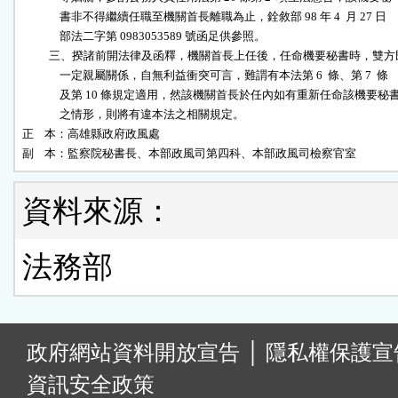
              書非不得繼續任職至機關首長離職為止，銓敘部 98 年 4  月 27 日

              部法二字第 0983053589 號函足供參照。                        

          三、揆諸前開法律及函釋，機關首長上任後，任命機要秘書時，雙方
              一定親屬關係，自無利益衝突可言，難謂有本法第 6  條、第 7  條

              及第 10 條規定適用，然該機關首長於任內如有重新任命該機要秘書
              之情形，則將有違本法之相關規定。                            

正    本：高雄縣政府政風處                                                

副    本：監察院秘書長、本部政風司第四科、本部政風司檢察官室              
資料來源：
法務部
:
政府網站資料開放宣告
│
隱私權保護宣
資訊安全政策