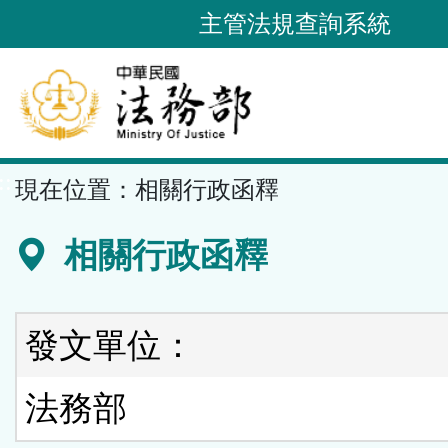
跳
主管法規查詢系統
到
主
要
內
容
::
現在位置：
相關行政函釋
區
塊
相關行政函釋
發文單位：
法務部