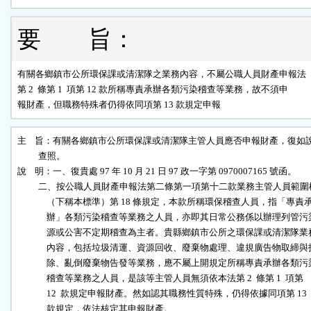
要 旨：
有關各鄉鎮市公所環保課或清潔隊之業務內容，不屬公職人員財產申報法

第 2  條第 1  項第 12 款所稱專責承辦各類污染稽查等業務，故不須申

報財產，但職務特殊者仍得依同項第 13 款規定申報
主    旨：有關各鄉鎮市公所環保課或清潔隊主管人員應否申報財產，復如說
          查照。

說    明：一、復貴處 97 年 10 月 21 日 97 政一字第 0970007165 號函。

          二、按公職人員財產申報法第二條第一項第十二款業務主管人員範圍
              （下稱本標準）第 18 條規定，本款所稱環保稽查人員，指「專責承
              辦」各類污染稽查等業務之人員，亦即其日常公務係以辦理列管污染
              源或公害不定期稽查為主者。貴縣鄉鎮市公所之環保課或清潔隊業務
              內容，包括垃圾清運、資源回收、廢棄物處理、違規廣告物取締與拆
              除、亂倒廢棄物告發等業務，應不屬上開規定所稱專責承辦各類污染
              稽查等業務之人員，是該等主管人員無須依本法第 2  條第 1  項第

              12  款規定申報財產。然如認其職務性質特殊，仍得依據同項第 13

              款規定，依法核定其申報財產。
