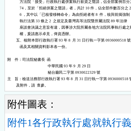
              方法院「接受」行政執行處併案執行薪資之聲請，佔全部案例百分之
              74，至於「拒絕併案之聲請」者，共計 10 件，佔全部件數百分之 2
              6 ，其中以「已核發移轉命令」為由拒絕者有 8  件，核與前揭強制

              執行法第 33 條之 2  之規定及臺灣高等法院暨所屬法院 89 年法律

              座談會決議之意旨有違，因事涉大院所屬各地方法院民事執行處之職
              權，爰請惠示卓見，俾資憑辦。

          五、檢附本部行政執行署 93 年 8  月 31 日行執一字第 0936000518 號

              函及其相關資料影本各一份。

附    件：司法院秘書長  函

                                              中華民國 93 年 9  月 29 日

                                              秘台廳民二字第 0930022329 號

主    旨：檢送法務部行政執行署 93 年 8  月 31 日行執一字第 0936000518 
          及附件，請  查參。
附件圖表：
附件1各行政執行處就執行