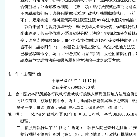
              合併辦理，並通知移送機關。（第 1  項）執行法院就已查封之財產

              不再繼續執行時，應將有關卷宗送請行政執行機關繼續執行。（第 2
              項）」規定有違，復與臺灣高等法院暨法院 89 年法律座談會結論：
              「就尚未發生之薪資債權部分，執行債權人並未受償，強制執行程序
              尚未終結，若有他債權人聲請參與分配，法院可撤銷此部分之移轉命
              令，改發支付轉給命令，而不宜按債權額比例另行核發移轉命令」意
              旨不符（請參附件 7），有礙公法債權之受償。為免少數地方法院「
              已核發移轉命令」為由，拒絕併案，滋衍爭議，爰檢附前揭附件，敬
              請卓裁並協調司法院轉囑所屬各地方法院一致之處置方式。

附    件：法務部  函

                                                中華民國 93 年 9  月 17 日

                                                法律字第 0930036706 號

主    旨：關於本部所屬各行政執行處就執行義務人薪資聲請地方法院合併辦
          方法院有以「核發移轉命令」為由，拒絕執行處併案執行之聲請，致
          爭議一案，事涉  貴管，敬請  惠示卓見，俾資憑辦。請  查照。

說    明：一、依本部行政執行署 93 年 8  月 31 日行執一字第 0936000518 
              辦理。

          二、依強制執行法第 33 條之 2  規定：「執行法院已查封之財產，行政
              執行機關不得再行查封（第 1  項）。前項情形，行政執行機關應將
