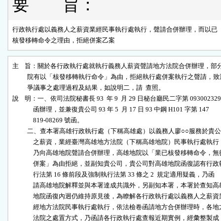
要 旨：
行政執行處以義務人之薪資業經民事執行處執行，聲請合併辦理，而以已

核發移轉命令之理由，拒絕併案乙案
主    旨：關於各行政執行處就執行義務人薪資聲請地方法院合併辦理，部分
          院有以「核發移轉執行命令」為由，拒絕執行處併案執行之聲請，致
          爭議事之處理過程及結果，如說明二，請  查照。

說    明：一、依司法院秘書長 93  年 9  月 29 日秘台廳民二字第 093002329 
              函辦理，並兼復貴公司 93 年 5  月 17 日 93 中鋼 H101 字第 147

              819-08269 號函。

          二、查本署高雄行政執行處（下稱高雄處）以義務人廖○○服務於貴公
              之薪資，業經臺灣高雄地方法院（下稱高雄地院）民事執行處執行，
              乃向高雄地院聲請合併辦理，高雄地院以「業已核發移轉命令，無從
              併案」為由拒絕，並副知貴公司，貴公司對高雄地院函復認有行政執
              行法第 16 條前段及強制執行法第 33 條之 2  規定適用疑義，乃函

              請高雄地院解釋並與本署達成共識外，另副知本署，本署於查知高雄
              地院函復內迥仍維持原見後，為瞭解各行政執行處以義務人之薪資業
              經地方法院民事執行處執行，依法檢卷函請地方合併辦理時，各地方
              法院之處置方式，乃函請各行政執行處查報近期實例，經彙整製成「