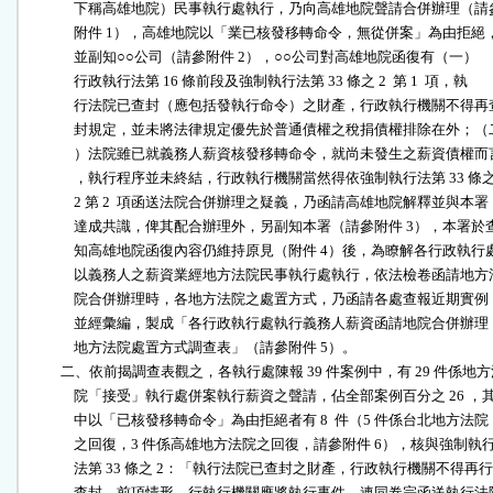
              下稱高雄地院）民事執行處執行，乃向高雄地院聲請合併辦理（請參
              附件 1），高雄地院以「業已核發移轉命令，無從併案」為由拒絕，
              並副知○○公司（請參附件 2），○○公司對高雄地院函復有（一）

              行政執行法第 16 條前段及強制執行法第 33 條之 2  第 1  項，執

              行法院已查封（應包括發執行命令）之財產，行政執行機關不得再查
              封規定，並未將法律規定優先於普通債權之稅捐債權排除在外；（二
              ）法院雖已就義務人薪資核發移轉命令，就尚未發生之薪資債權而言
              ，執行程序並未終結，行政執行機關當然得依強制執行法第 33 條之
              2 第 2  項函送法院合併辦理之疑義，乃函請高雄地院解釋並與本署

              達成共識，俾其配合辦理外，另副知本署（請參附件 3），本署於查
              知高雄地院函復內容仍維持原見（附件 4）後，為瞭解各行政執行處
              以義務人之薪資業經地方法院民事執行處執行，依法檢卷函請地方法
              院合併辦理時，各地方法院之處置方式，乃函請各處查報近期實例，
              並經彙編，製成「各行政執行處執行義務人薪資函請地院合併辦理，
              地方法院處置方式調查表」（請參附件 5）。

          二、依前揭調查表觀之，各執行處陳報 39 件案例中，有 29 件係地方
              院「接受」執行處併案執行薪資之聲請，佔全部案例百分之 26 ，其
              中以「已核發移轉命令」為由拒絕者有 8  件（5 件係台北地方法院

              之回復，3 件係高雄地方法院之回復，請參附件 6），核與強制執行
              法第 33 條之 2：「執行法院已查封之財產，行政執行機關不得再行

              查封。前項情形，行執行機關應將執行事件，連同卷宗函送執行法院