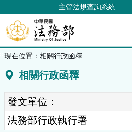
跳
主管法規查詢系統
到
主
要
內
容
::
現在位置：
相關行政函釋
區
塊
相關行政函釋
發文單位：
法務部行政執行署