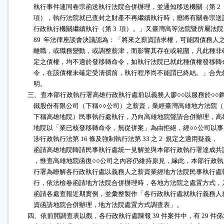
              執行事件連同卷宗函送執行法院合併辦理，並通知移送機關（第 2  

              項），執行法院就已查封之財產不再繼續執行時，應將有關卷宗送請
              行政執行機關繼續執行（第 3  項）。」又臺灣高等法院暨所屬法院

              89  年法律座談會決議認為：「將來之薪資請求權，可能因債務人之
              離職，或職務變動，或調整薪津，而影響其存在或範圍，凡此種非確
              定之債權，均不適於發移轉命令，如執行法院已就此種債權發移轉命
              令，在該債權未確定受清償前，執行程序尚不能謂已終結。」合先敘
              明。

          三、查本部行政執行署高雄行政執行處前以義務人廖○○以服務於○○鋼
              鐵股份有限公司（下稱○○公司）之薪資，業經臺灣高雄地方法院（

              下稱高雄地院）民事執行處執行，乃向高雄地院聲請合併辦理，高雄
              地院以「業已核發移轉命令，無從併案」為由拒絕，經○○公司以事

              涉行政執行法第 16 條及強制執行法第 33 之 2  規定之適用疑義，

              函請高雄地院轉請民事執行處統一見解並與本部行政執行署達成共識
              ，惟查高雄地院函復○○公司之內容仍維持原見，緣此，本部行政執

              行署為瞭解各行政執行處以義務人之薪資業經地方法院民事執行處執
              行，依法檢卷函請地方法院合併辦理時，各地方法院之處置方式，乃
              函請各處查報近期實例，並彙整製作「各行政執行處就執行義務人薪
              資函請地院合併辦理，地方法院處置方式調查表」。

          四、依前開調查表以觀，各行政執行處陳報 39 件案件中，有 29 件係