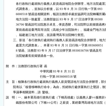
              各行政執行處就執行義務人薪資函請地院合併辦理，地方法院處置方
              式調查表」，並加以分析後，以 93 年 8  月 31 日行執一字第 093

              6000518 號函送相關資料，報請法務部卓裁並協調司法院轉囑所屬
              地方法院一致處置，法務部旋以 93 年 9  月 17 日法律字第 09300

              36706 號函請司法院惠示卓見，俾資憑辦，司法院即以前揭號函將本
              署前函函送臺灣高等法院（高雄少年法院除外）、福建金門地方法院
              、福建連江地方法院，並請臺灣高等法院轉行查照。

          三、影送「各行政執行處就執行義務人薪資函請地院合併辦理，地方
              處置方式調查表」、本署 93 年 8  月 31 日行執一字第 093600051

              8 號函、法務部 93 年 9  月 17 日法律字第 0930036706 號函及司

              法院秘書長前揭號函各一份。

附    件：法務部行政執行署  函

                                                中華民國 93 年 8  月 31 日

                                                行執一字第 0936000518 號

主    旨：檢陳各行政執行處就執行義務人薪資聲請地方法院合併辦理，部分
          院有以「核發移轉執行命令」為由，拒絕執行處併案執行之聲請，致
          爭議事相關資料，請  鑒核。

說    明：一、緣本署高雄行政執行處（下稱高雄處）以義務人廖○○服務於○
              鐵股份有限公司（下稱○○公司）之薪資，業經臺灣高雄地方法院（
