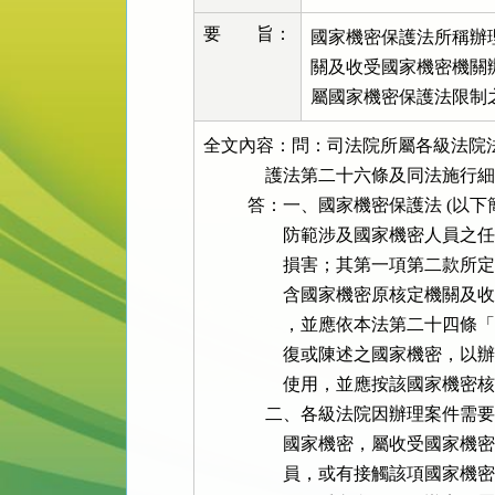
要 旨：
國家機密保護法所稱辦
關及收受國家機密機關
屬國家機密保護法限制
全文內容：問：司法院所屬各級法院
              護法第二十六條及
          答：一、國家機密保護法 
                  防範涉及國
                  損害；其第
                  含國家機密
                  ，並應依本
                  復或陳述之
                  使用，並應按
              二、各級法院因辦
                  國家機密，
                  員，或有接