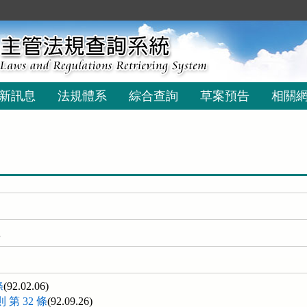
新訊息
法規體系
綜合查詢
草案預告
相關
號
條
(92.02.06)
第 32 條
(92.09.26)