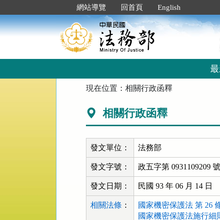
跳
:::
網站導覽
回首頁
English
到
主
要
內
容
區
最
塊
:::
現在位置：
相關行政函釋
相關行政函釋
發文單位：
法務部
發文字號：
政五字第 0931109209 
發文日期：
民國 93 年 06 月 14 日
相關法條
：
國家機密保護法 第 26 
國家機密保護法施行細則 