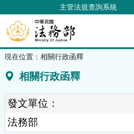
跳
主管法規查詢系統
到
主
要
內
容
::
現在位置：
相關行政函釋
區
塊
相關行政函釋
發文單位：
法務部