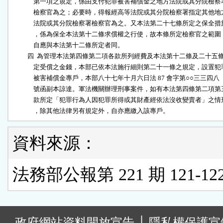
              第一項之規定，係由支付犯罪被害補償金之地方法院或其分院檢察署
              檢察官為之；必要時，得報經高等法院或其分院檢察署指定其他地方
              法院或其分院檢察署檢察官為之。又本法第二十七條所定之保全措施
              ，係為保全本法第十二條求償權之行使，故本條所定檢察官之範圍，
              自應與本法第十二條所定者同。

          四  為管理本法第四條第二項各款所列經費及本法第十二條及二十五條
              定受償之金錢，本部已依本法施行細則第二十一條之規定，設置犯罪
              被害補償金專戶，本部八十七年十月六日法 87 會字第○○三三四八

              號函副本諒達。軍法機關辦理刑事案件，如有本法第四條第二項第三
              款所定「犯罪行為人因犯罪所得或其財產經依法沒收變賣者」之情形
              ，除其他法律另有規定外，自亦應繳入該專戶。
資料來源：
法務部公報第 221 期 121-12
:
政府網站資料開放宣告
│
隱私權保護宣