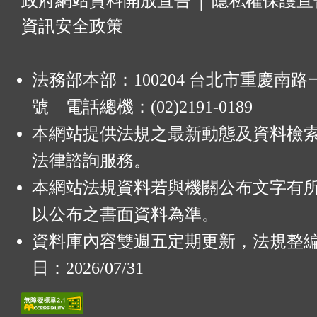
:
政府網站資料開放宣告
│
隱私權保護宣
資訊安全政策
法務部本部：100204 台北市重慶南路一
號 電話總機：(02)2191-0189
本網站提供法規之最新動態及資料檢
法律諮詢服務。
本網站法規資料若與機關公布文字有
以公布之書面資料為準。
資料庫內容雙週五定期更新，法規整
日：2026/07/31