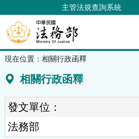
跳
主管法規查詢系統
到
主
要
內
容
::
現在位置：
相關行政函釋
區
塊
相關行政函釋
發文單位：
法務部