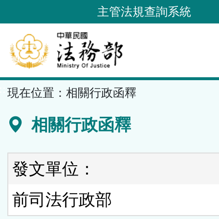
跳
主管法規查詢系統
到
主
要
內
容
::
現在位置：
相關行政函釋
區
塊
相關行政函釋
發文單位：
前司法行政部