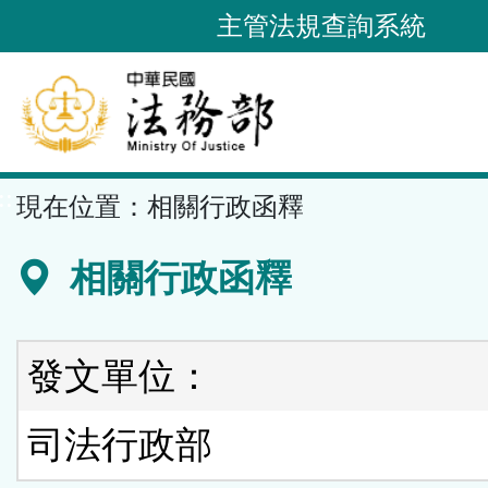
跳
主管法規查詢系統
到
主
要
內
容
::
現在位置：
相關行政函釋
區
塊
相關行政函釋
發文單位：
司法行政部