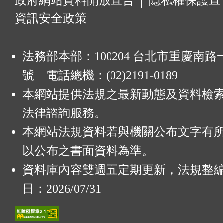
:
政府網站資料開放宣告
│
隱私權保護宣
資訊安全政策
法務部本部：100204 台北市重慶南路一
號 電話總機：(02)2191-0189
本網站提供法規之最新動態及資料檢
法律諮詢服務。
本網站法規資料若與機關公布文字有
以公布之書面資料為準。
資料庫內容雙週五定期更新，法規整
日：2026/07/31