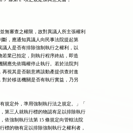
實體事項並無審查之權限，故對異議人所主張權利

況，無法審認判斷，應通知異議人向民事法院提起第

，由法院判斷異議人是否有排除強制執行之權利，以

序後，該標的物若業已拍定，則執行程序終結，即造

損害，故執行機關應先依職權停止執行。若於法院判

議人有留置權，再視其是否願意將該動產提供查封進

拍賣之標的物，對於移送機關是否有執行實益，乃另

除本法另有規定外，準用強制執行法之規定。」「

執行事件，第三人就執行標的物認有足以排除執行

終結前，依強制執行法第 15 條規定向管轄法院

三人就執行標的物有足以排除強制執行之權利者，
