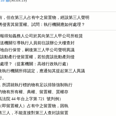
8 條
(90.09.19)
有，但在第三人占有中之留置物，經該第三人聲明

將侵害其留置權。試問：執行機關應如何處理？
查報得知義務人公司於其向第三人甲公司所租賃

批，經移送機關引導執行人員前往該辦公大樓查封

務人於原地自行保管，嗣後第三人甲公司聲明異議

，故已對該動產行使留置權，若拍賣該批動產則侵

處該如何處理？（提案機關：高雄行政執行處）

政執行機關所得認定，應通知其提起第三人異議

行。

5 條規定，所謂就執行標的物有足以排除強制執行

指對於執行標的物有所有權、典權、留置權、質權存

照最高法院 44 年台上字第 721  號判例）

，但在第三人（即留置權人）占有中之留置物，因執

，並不及於該第三人，不能直接對第三人查封該留置
