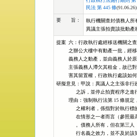
行政執行法施行細則 第 1
民法 第 445 條
(91.06.26)
要 旨：
執行機關查封債務人所
異議主張拍賣該批動產
提案  六：行政執行處經移送機關之
          之辦公大樓中有動產一
          義務人之動產，並由義
          主張義務人滯欠其租金
          害其留置權，行政執行
研擬意見：甲說：異議人之主張非行
                之訴，並停止拍賣程序之進
          理由：強制執行法第 1
                之權利者，係
                在情形之一者而言（參
                。債務人所有
                行名義之效力