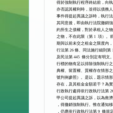
          得於強制執行程序終結
          亦否認其權利時，並得
          事件得提起異議之訴時
          其同意後，即由執行法
          約所生之債權，對於承
          之物，不在此限（第 1
          期與以前未交之租金之限
          行法第 26 條、同法施行細則
          及民法第 445  條分別
          行標的物有足以排除強
          典權、留置權、質權存在情
          號判例參照）。是以，
          存在，及其租金金額若
          行政執行處得依行政執行法第
          甲公司提起異議之訴，
          ，得撤銷強制執行。惟
          ，仍應依行政執行法第 9 