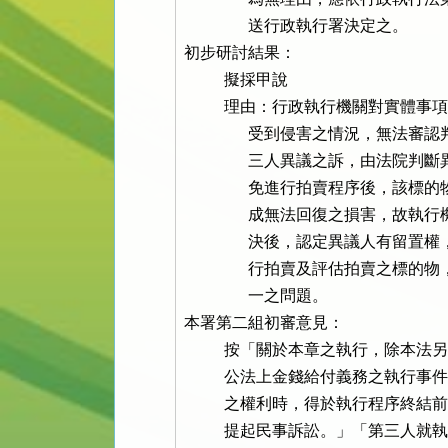
                送行政執行署決定之。

初步研討結果：

          擬採甲說

          理由：行政執行機關對
                受到侵害之情
                三人異議之訴
                免進行拍賣程
                成無法回復之
                決後，認定異
                行拍賣及評估
                一之問題。

本署第二組初審意見：

          按「關於本章之執行，
          公法上金錢給付義務之
          之權利時，得於執行程序
          提起民事訴訟。」「第