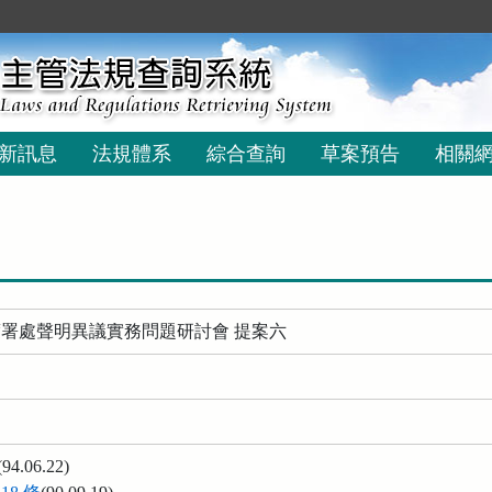
新訊息
法規體系
綜合查詢
草案預告
相關
年度署處聲明異議實務問題研討會 提案六
(94.06.22)