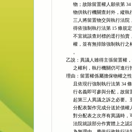
                物；故除留置權人願
                物供執行機關查封外，
                三人將留置物
                得依強制執行法第
                不宜就該查封
                權，並有無排
                。

          乙說：異議人雖得主張
                之權利，執行機關仍可
          理由：留置權係屬擔保
                且依現行強制執行法
                行名義即可參
                起第三人異議
                分配表製作完
                對分配表之次
                法院就該部分
                為無理由，應依行政執