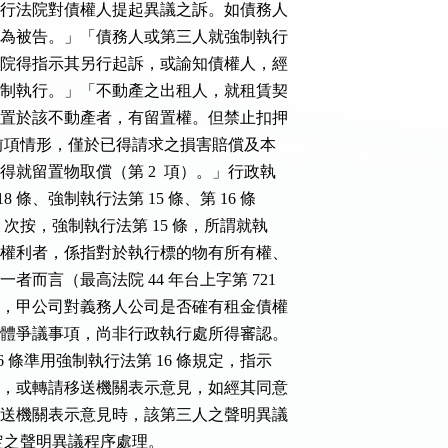
前，向執行法院對債權人提起異議之訴。如債務人

以債務人為被告。」「債務人或第三人就強制執行

，執行法院得指示其另行起訴，或諭知債權人，經

院撤銷強制執行。」「不動產之出租人，就租賃契

租人之物置於該不動產者，有留置權。但禁止扣押

  項）。前項情形，僅於已得請求之損害賠償及本

度內，得就留置物取償（第 2  項）。」行政執

第 18 條、強制執行法第 15 條、第 16 條

定有明文。次按，強制執行法第 15 條，所謂就執

制執行之權利者，係指對於執行標的物有所有權、

形之一者而言（最高法院 44 年台上字第 721

題示情形，甲公司對義務人公司是否確有租金債權

干？為實體爭議事項，尚非行政執行處所得審認。

 26 條準用強制執行法第 16 條規定，指示

以為救濟，或轉請移送機關表示意見，如經其同意

在通知移送機關表示意見時，該第三人之聲明異議

 條規定之聲明異議程序處理。
