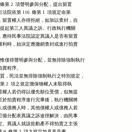
依第 34 條第 2  項聲明參與分配，提出留置

縱執行法院依第 116  條第 1  項規定命第

交與執行法院，留置權人亦得拒絕，如加以查封，自

 15 條規定提起第三人異議之訴。行政執行機關

標的逕行拍賣，應待民事法院認定異議人是否有留置

除強制執行之權利時，始決定應撤銷查封或進行拍賣

留置權，惟僅得聲明參與分配，並無排除強制執行

進行拍賣程序。

物權之性質，民法並無排除強制執行之特別規定，

第 34 條第 2  項之規定擔保物權人未取得執

與分配，故留置權人若仍得以優先順位受償，似無提

之訴之必要。至於拍賣程序進行完畢後，執行機關將

成分送於債權人或債務人時，其他債權人或債務人若

序有異議時，可循分配表異議之訴途徑解決，由民事

作實體上之認定。異議人就該批動產不得拍賣之主張

行法第 9  條第 2  項之規定加具意見書，
