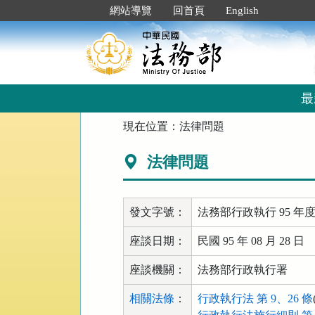
跳
:::
網站導覽
回首頁
English
到
主
要
內
容
區
最
塊
:::
現在位置：
法律問題
法律問題
發文字號：
法務部行政執行 95 
座談日期：
民國 95 年 08 月 28 日
座談機關：
法務部行政執行署
相關法條
：
行政執行法 第 9、26 條