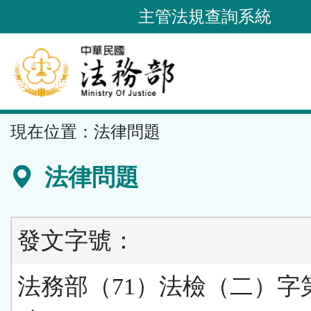
跳
主管法規查詢系統
到
主
要
內
容
::
現在位置：
法律問題
區
塊
法律問題
發文字號：
法務部（71）法檢（二）字第 