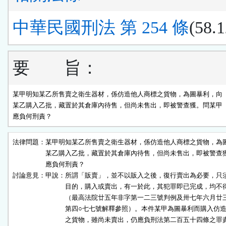
中華民國刑法 第 254 條
(58.1
要 旨：
某甲明知某乙所售賣之衛生器材，係仿造他人商標之貨物，為圖暴利，向

某乙購入乙批，藏置於其倉庫內待售，但尚未售出，即被警查獲。問某甲

應負何刑責？
法律問題：某甲明知某乙所售賣之衛生器材，係仿造他人商標之貨物，為圖
　　　　　某乙購入乙批，藏置於其倉庫內待售，但尚未售出，即被警查獲
　　　　　應負何刑責？

討論意見：甲說：所謂「販賣」，並不以販入之後，復行賣出為必要，只須
　　　　　　　　目的，購入或賣出，有一於此，其犯罪即已完成，均不得
　　　　　　　　（最高法院廿五年非字第一二三號判例及卅七年六月廿三
　　　　　　　　第四○七七號解釋參照）。本件某甲為圖暴利而購入仿造
　　　　　　　　之貨物，雖尚未賣出，仍應負刑法第二百五十四條之罪責