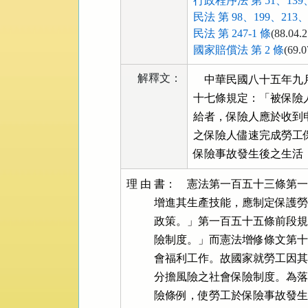
行政程序法 第 51、139、
民法 第 98、199、213、
民法 第 247-1 條
(88.04.2
國家賠償法 第 2 條
(69.0
解釋文：
    中華民國八十五
十七條規定：「被保險
給者，保險人應於收到
之保險人儘速完成勞工
保險事故發生後之生活
理 由 書：    憲法第一百五十三條第一項規定：「國家為改良勞工及農民之生活，
          增進其生產技能，應制定保護勞工及農民之法律，實施保護勞工及農民之
          政策。」第一百五十五條前段規定：「國家為謀社會福利，應實施社會保
          險制度。」而憲法增修條文第十條第八項亦要求國家應重視社會保險之社
          會福利工作。故國家就勞工因其生活及職業可能遭受之損害，應建立共同
          分擔風險之社會保險制度。為落實上開憲法委託，立法機關乃制定勞工保
          險條例，使勞工於保險事故發生時，能儘速獲得各項保險給付，以保障勞
          工生活，促進社會安全。
              八十五年九月十三日修正發布之勞工保險條例施行細則第五十七條規
          定：「被保險人或其受益人申請現金給付手續完備經審查應予發給者，保
          險人應於收到申請書之日起十日內發給之。」旨在促使勞工保險之保險人
          儘速完成勞工保險之現金給付，以保障被保險勞工或其受益人於保險事故
          發生後之生活，符合勞工保險條例保障勞工生活之意旨，與憲法保護勞工
          基本國策之本旨無違。至於被保險勞工或其受益人，因可歸責於保險人之
          遲延給付而受有損害時，如何獲得救濟，立法者固有自由形成之權限，惟
          基於上開憲法保護勞工之本旨，立法者自應衡酌社會安全機制之演進，配
          合其他社會保險制度之發展，並參酌勞工保險條例第十七條已有滯納金及
          暫行拒絕保險給付之規定，就勞工在保險關係地位之改善，隨時檢討之，
          併此指明。

                                            大法官會議主席  大法官  賴浩敏
                                                            大法官  蘇永欽
                                                                    林子儀
                                                                    許宗力
                                                                    許玉秀
                                                                    林錫堯
                                                                    池啟明
                                                                    李震山
                                                                    蔡清遊
                                                                    黃茂榮
                                                                    陳  敏
                                                                    葉百修
                                                                    陳春生
                                                                    陳新民

協同意見書                                                  大法官  林錫堯
    關於多數意見於解釋文及解釋理由書所述見解，本文敬表贊同。茲再就相關問題
補充個人意見如下：
一、勞工保險法律關係是一種「行政法上債之關係」，但不是行政契約關係
        依行政程序法之規定，行政機關與人民締結行政契約，除雙方意思表示一致
    外，應以書面或法定方式締結（第一百三十九條參照）。綜觀勞工保險條例及其
    施行細則之法規結構，勞工保險法律關係之發生，係國家為保障勞工生活，促進
    社會安全，乃制定勞工保險條例，建立勞工保險制度；而被保險人不論係強制參
    加或自願參加，均因投保行為而與國家發生勞工保險法律關係，此尤其從勞工保
    險條例第十一條規定：「符合第六條規定之勞工，各投保單位應於其所屬勞工到
    職、入會、到訓、離職、退會、結訓之當日，列表通知保險人；其保險效力之開
    始或停止，均自應為通知之當日起算。但投保單位非於勞工到職、入會、到訓之
    當日列表通知保險人者，除依本條例第七十二條規定處罰外，其保險效力之開始
    ，均自通知之翌日起算。」及同條例施行細則第十二條第一項規定：「申請投保
    之單位辦理投保手續時，應填具投保申請書及加保申報表各一份送交保險人。」
    與後續相關規定，即可知該投保行為僅係依規定參加既有之勞工保險制度，從而
    發生勞工保險法律關係，成為一種行政法上法律關係（註一），顯然該法律關係
    之發生並非出於行政機關與人民之合意，亦無締結契約之書面或法定方式之存在
    。且勞工保險法律關係之權利義務具體內容，均依勞工保險條例及其相關規定定
    之。因此，勞工保險法律關係似宜解為一種非屬行政契約關係之「行政法上債之
    關係」（註二）。
        是故，如以勞工保險法律關係是行政契約關係作為論述基礎，進而認其得準
    用民法有關遲延利息之規定，即有未妥。但是，就其係一種「行政法上債之關係
    」而論，是否可類推適用民法有關遲延利息之規定？則仍有探討之餘地。
二、行政法上遲延利息之問題，本質上是立法與行政法法理之建構問題
        行政法上遲延利息之問題在於：在某一特定之行政法上法律關係上，如發生
    公法上金錢給付義務，債務人給付遲延，而相關行政法律並未明文規定債務人應
    付遲延利息時，債權人可否主張遲延利息？其法理依據為何？準此，行政法上遲
    延利息之問題，本質上是立法與行政法法理之建構問題。而上述所謂債務人，可
    能是行政主體（國家、地方自治團體、其他公法人或其他行政主體），也可能是
    人民，因此，於法律未明文規定之情形下，在遲延利息之法理建構上，行政主體
    與人民應一體適用，責令行政主體付遲延利息之法理，當亦可據以責令人民付遲
    延利息。
        亦因此，無論從憲法第一百五十三條第一項保護勞工、第一百五十五條前段
    實施社會保險制度或憲法增修條文第十條第八項要求國家重視社會福利等基本國
    策之規定，或保障人民基本權之規定，均無從導出行政法關係上之遲延利息請求
    權。雖然憲法第十五條保障人民財產權，但於確認人民於何種情形應享有行政法
    上遲延利息請求權之前，尚無從逕依憲法保障財產權之意旨而推論出人民必然享
    有行政法上遲延利息請求權。換言之，在某一特定之「行政法上債之關係」上，
    債務人是否應付遲延利息，必須求諸法律規定或行政法之法理。
        就法律是否明文規定遲延利息請求權而言，立法時應考量諸多因素，人民權
    利之保障並非唯一因素，允屬立法裁量事項。是以多數意見於解釋理由一方面指
    出：「被保險勞工或其受益人，因可歸責於保險人之遲延給付而受有損害時，如
    何獲得救濟，立法者固有自由形成之權限」，另一方面則指出立法者應考量之因
    素包括：憲法保護勞工之本旨、社會安全機制之演進、其他社會保險制度之發展
    （註三）、勞工保險條例第十七條關於滯納金及暫行拒絕保險給付之規定等。從
    而，未來立法時，除考量人民權利之保障外，亦當考量如何規定始符合勞工保險
    法制與社會保險法制之本旨及其體系正義（註四）。
        另就行政法法理之建構而言，目前行政法之理論尚未建立遲延利息之一般原
    則。通說見解，除法律明文規定外，如行政契約有明白約定遲延利息，亦不生疑
    義（註五）；亦有認為，基於行政程序法設有行政契約準用民法規定（如我國行
    政程序法第一百四十九條），故於行政契約之法律關係上，縱未明白約定遲延利
    息，亦得準用民法規定而承認遲延利息（註六）。除此之外，對於行政契約關係
    以外之其他各種行政法上債之關係（如公法上不當得利、公法上無因管理、依據
    特別行政法成立之行政法上債之關係等），是否得類推適用民法有關遲延利息之
    規定，則尚有爭議，目前並未形成肯定見解之通說（註七），而有待就各種不同
    之法律關係或法律規定分別探討。惟如上所述，既尚難從憲法導出行政法關係上
    之遲延利息請求權，則就本案而言，此種法理之建構，宜從勞工保險乃至社會保
    險法制與法理出發立論，尚非釋憲者所宜置喙（註八）。
三、系爭勞工保險條例施行細則第五十七條所規定之「十日」期限，係行政程序法第
    五十一條所稱「處理期間」，逾此期間者，除法律另設規定外，現行法制已設有
    救濟途徑
        依行政程序法第五十一條規定，人民依法規之申請均有處理期間，而處理期
    間可區分為三種，即除法規規定之處理期間與行政機關依各事項類別公告之處理
    期間外，統一規定二個月之處理期間。勞工保險條例施行細則第五十七條規定：
    「被保險人或其受益人申請現金給付手續完備經審查應予發給者，保險人應於收
    到申請書之日起十日內發給之。」即屬法規規定之處理期間，該條規定之意義亦
    僅止於此，與遲延利息無關，亦不能期待於施行細則規定遲延利息。至該條規定
    如何解釋與適用則係另一問題（註九）。惟正因該條規定係處理期間，如被保險
    人或其受益人申請現金給付已符合手續完備經審查應予發給之條件（註十），而
    未能依其規定於十日內發給者，即屬給付遲延。至於給付遲延之法律效果，除法
    律另設規定外，被保險人或其受益人可視個案情形依現行訴願法、行政訴訟法與
    國家賠償法謀求救濟，以獲得現金給付與損害賠償（註十一）。故如以法律規定
    於上述給付遲延之情形國家應付遲延利息，固可使被保險人或其受益人免除請求
    國家賠償應負之舉證責任，而不論有無遭受損害，均得逕行主張遲延利息請求權
    ，