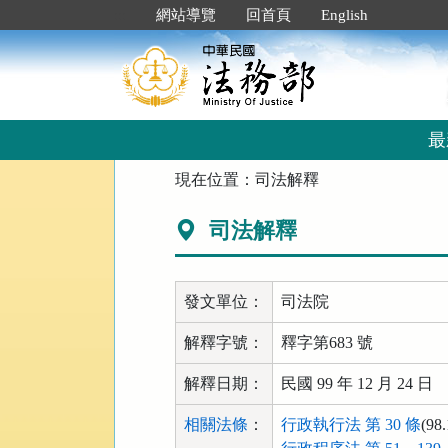
跳
:::
網站導覽
回首頁
English
到
主
要
內
容
區
最
塊
:::
現在位置：
司法解釋
司法解釋
發文單位：
司法院
解釋字號：
釋字第683 號
解釋日期：
民國 99 年 12 月 24 日
相關法條
：
行政執行法 第 30 條
(98.