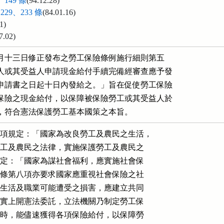
149 條
(94.12.28)
229、233 條
(84.01.16)
1)
7.02)
年九月十三日修正發布之勞工保險條例施行細則第五

人或其受益人申請現金給付手續完備經審查應予發

申請書之日起十日內發給之。」旨在促使勞工保險

保險之現金給付，以保障被保險勞工或其受益人於

，符合憲法保護勞工基本國策之本旨。
但被保險人或其受益人亦得不主張遲延利息請求權而採取國家賠償之救濟途逕
    。此乃立法者與行政法法理建構者宜一併考量之因素。
註一：本文以投保行為係勞工保險法律關係發生之主要原因，勞工保險條例及其施行
      細則尚有其他涉及勞工保險法律關係發生、變更或消滅之規定，在此不詳述。
註二：參見郭明政，「社會保險法律關係爭議問題之探討」，收於：行政法實務與理
      論，臺大法學論叢公法特刊（一），2003  年 3  月初版第 1  刷，頁 476。
      另孫迺翊，「憲法解釋與社會保險制度之建構－以社會保險「相互性」關係為
      中心」，收於：臺大法學論叢，第三十五卷第六期（95  年 11 月），頁 241
      以下，該文以「相互性」關係作為社會保險制度之核心支柱，甚具參考價值。
註三：按公教人員保險法第 22 條規定：「依本法支付之各項給付，經承保機關核定
      後，應在 15 日內給付之；如逾期給付歸責於承保機關者，其逾期部分應加給
      利息。」
註四：縱於諸多因素之考量下，立法者之裁量權已收縮，而達成立法者基於憲法要求
      應制定遲延利息規定之結論，亦不容否定其屬立法裁量之本質。
註五：Carmen Saule, Schadensersatzanspruche aus verwaltungsrechtlchen
      Schuldverhaltnisse, Verlag Dr. Kiovac, 2008, S.127f（ 不宜僅因係行政
      法上債之關係即認可請求遲延利息；公法與民法領域之利益狀態不同，公法可
      能有更多構成遲延之事由，如未發生實際損害，不宜承認更多之請求）。
註六：Ferdinand O. Kopp/Ulrich Ramsauer,Verwaltungsverfahrensgesetz（
      Kommentar），2010，§62 Rn.22；Johann Bader/Michael Ronellenfitsch ，
      Verwaltungsverfahrensgesetz（Kommentar），2010，§62 Rn.31（ 聯邦行政
      法院曾經認為，必須涉及雙務關係之主要給付義務之遲延，始可要求遲延利息
      。NVwZ 1989, 876, 878） 。我國行政程序法第 149  條雖亦就行政契約明文
      準用民法規定，是否對任何行政契約均可準用民法第 233  條之遲延利息規定
      ，抑或限於具有雙務關係或對價關係性質之行政契約？仍有待釐清。
註七：但亦不乏肯定見解，如 Rolf Stober/Winfried Kluth/Martin MUller /
      Andreas Peilert,VerwaltungsrechtⅡ, 2010, §68 Rn.16 。
註八：最高行政法院 98 年 3  月份（98.3.2）第 1  次庭長法官聯席會議決議已明
      確指出：「在勞工保險條例或依其具體明確授權訂定之命令特別規定，逾越該
      期限發給現金給付者須加計遲延利息，以及如何加計遲延利息之前，難認被保
      險人或受益人有主張此一公法上權利之法律依據。」「民法第 233  條及保險
      法第 34 條規定並不當然適用於勞工保險」等語。
註九：依其文義，處理期限從申請到發給（其間尚有是否有給付義務、給付金額應多
      少等相關決定）共僅十日，但亦僅限於「手續完備經審查應予發給」之情形，
      始有該條之適用。如與公教人員保險法第 22 條規定相比較，顯有不同。其細
      節，本文不贅述。
註十：行政院勞工委員會 95 年 6  月 1  日勞保 2  字第 0950026877 號函及同年
      月日勞保 2  字第 0950026875 號令：勞工保險條例施行細則第 57 條（現修
      正為第 49 條）有關應予核發勞工保險給付之申請案，保險人應於 10 日內發
      給之規定，於申請人之被保險人資格、請領要件證明文件有待查證，或須指定
      醫院、醫師複檢，或職業傷害、職業病有待鑑定等不可歸責於保險人之情事時
      ，不適用之，其處理期間應依行政程序法第 51 條規定辦理。
註十一：最高行政法院 98 年 3  月份第 1  次庭長法官聯席會議決議亦指出：「至
        相關依法令從事公務之人員，如因故意或過失違背上開作業期限規定，或怠
        於執行職務，致人民權益遭受損害者，核屬是否應由國家負損害賠償責任問
        題，與應否加計遲延利息無關。」

協同意見書                                                  大法官  許宗力
    本件聲請人與本院釋字第五六八號解釋係同一聲請人。聲請人前因其夫於民國八
十七年間不幸離世，而以勞工保險（下稱勞保）受益人身分，向勞工保險局（下稱勞
保局）請領勞保給付，勞保局認其夫之投保單位曾有逾期未繳保險費之事實，該局業
依當時有效之勞工保險條例施行細則第十八條規定逕予退保，該保險事故發生時已無
保險關係，拒絕給付。聲請人不服，歷經爭訟程序後向本院聲請解釋，經本院以釋字
第五六八號解釋宣告勞工保險條例施行細則第十八條訂定母法所無之退保事由，與法
律保留原則有違在案。
    勞保局據上開解釋意旨重新審查、核付聲請人勞工保險給付。然聲請人認其勞保
給付之申請係於八十七年八月間提出，依勞工保險條例施行細則第五十七條規定（下
稱系爭規定），保險人應於收到申請現金給付之申請書之日起十日內，發給保險給付
，但本件申請卻因法令違憲，備嘗訟累艱辛，始於提出申請日後一千九百八十九日獲
得給付，從而主張保險人應按保險法第三十四條規定，給付遲延利息。聲請人上開主
張於訴願、行政訴訟均遭駁回，聲請人乃再度向本院聲請解釋。
    因此，本件爭點在於勞工保險法及其施行細則並未明文規定保險人給付遲延時，
應給付遲延利息，此種立法不作為是否對人民構成憲法上權利之侵害？又構成何種憲
法權利之侵害？換言之，人民有無憲法上之請求權可以請求本院宣告此種立法不作為
違憲？而本院又該如何予以審查？
    本案係因遲延利息所生，但多數意見在各方折衝之下，僅能輕描淡寫系爭規定合
憲，卻連爭點所在的「遲延利息」四字都不見諸解釋文與理由書，遑論對立法不作為
的違憲審查問題有較為深入的著墨，尤其未明確論述人民在面對勞保給付遲延利息的
立法不作為時，是否確有憲法上之請求權，可以就此向本院聲請解釋憲法。又即使在
解釋理由書文末數語指出主管機關將來改進法制之方向，以完全切合憲法第一百五十
三條意旨，但以其用語之模糊，恐怕主管機關亦難甚解其意。另一方面，無論多數意
見有多少為德不卒之憾，其畢竟以相當之努力，關注遲延利息這個在整體勞工保護法
制上較少受人注意的議題，本席自亦不樂見其間所涉及的憲法解釋方法問題，和對主
管機關所透露的微言大義，盡沒於簡賅之行文中，爰提協同意見書補充如下。
一、勞保給付之遲延利息受憲法第十五條財產權之保障
        勞保給付係屬憲法第十五條財產權保障之範圍。最主要的理由是，勞保給付
    並非單純社會福利給付，而須由勞工負擔一定之對價。固然基於勞工保護之政策
    及其社會保險之特性，勞保之費率與承保之風險間不完全對應，且保費有相當比
    例係由雇主及政府依法負擔，勞工所負擔者並非全額，因此沖淡了勞工保險給付
    之於保險費的對價性，但無論如何，在勞工仍須依法繳納保險費的前提下，保險
    事故發生後所應給予之保險給付，即使不是百分之百，仍是其保險費之對待給付
    ，基於其對待給付的性質，勞保給付應受憲法財產權之保障（註一）。
        本院有關勞工保險之多數解釋，通常僅論及勞工保險係立法者為完成憲法第
    一百五十三條、第一百五十五條、增修條文第十條第八項規定之憲法委託，所設
    之勞工保護制度，於此之外雖然承認勞工依法加入勞工保險及因此所生之公法上
    權利應受憲法保護，但往往不點明個案具體涉及之憲法上權利為何，如釋字第四
    五六號解釋（加保資格限制）、釋字第五四九號解釋（請領遺屬津貼之限制）、
    釋字第五六八號解釋（逕行退保事由）、釋字第六○九號解釋（請領死亡給付之
    限制）均是。不過，至少釋字第五六○號解釋曾指明該案中對喪葬津貼之限制未
    違反憲法第十五條規定，由此看來勞保給付係受憲法第十五條財產權之保障，在
    理論上及解釋前例上，應已確立無疑。
        惟解釋前例雖已確認諸如遺屬津貼、死亡給付與喪葬津貼等勞保給付係屬憲
    法第十五條之保障範圍，但本案與上述解釋仍有不同：前述各號解釋所涉勞保給
    付，均已有法律明定，聲請人等因被排除在他人可依法請領之給付外而聲請解釋
    ；本案則涉及勞保制度中缺席的給付遲延利息—對於尚未經法律明定的給付，我
    們能否站在上揭各解釋之基礎上，進一步承認其亦受憲法保障，又確切在憲法上
    之權利基礎何在？
        本席以為因勞保給付遲延而滋生的遲延利息給付，應如同勞保給付一般，屬
    於憲法第十五條財產權保障之範圍。保險人在保險事故發生時，基於保險契約對
    被保險人或受益人負擔一定之保險給付，係保險人之主要給付義務，而遲延利息
    則為該主要給付陷於給付遲延時所發生之附隨給付義務。當被保險人或受益人對
    上述之主要保險給付享有公法上財產請求權，且該請求權係受憲法保障時，為使
    憲法保障成為有效而有意義的保障，該附隨給付勢須如同主要給付義務一般，一
    併納入憲法財產權保障的範圍。否則若被保險人或受益人對保險人給付遲延所生
    的損害無從請求，稽延日久勢必侵蝕勞保給付的財產本體，而使憲法保障該公法
    上財產請求權之意旨落空。試想：倘被保險人提出申請之五年、甚至十年後始獲
    給付，數年間因自然通貨膨脹所造成的幣值減損以及利息損失等因素，縱給付數
    額不變仍直接減損所獲給付之實際價值。總之，遲延利息給付乃為充分保存勞保
    給付之完整價值，所不可或缺的制度，必須同時納入憲法財產權之保障範圍內，
    唯有如此，憲法對勞保給付之保障始能稱之為有效且有意義之保障。
二、勞保給付遲延利息之立法不作為與憲法第十五條保障人民財產權之意旨有違
        不過，勞保給付之遲延利息受憲法財產權保護之結論，並不立即意謂立法者
    怠未規定相關法制即屬違憲。正如在立法作為侵害自由權的情形，即使確認憲法
    所保障的自由權受到系爭法律之限制，也不必然就是違憲，仍須視其是否能通過
    比例原則之審查。棘手的是，本院過去未曾建立過有關立法不作為的違憲審查基
    準（註二），而憲法第二十三條揭示的比例原則似僅對立法作為有所適用，不及
    於立法不作為；且憲法第一百五十三條縱規定保護勞工之憲法委託，然立法者如
    何落實該立法委託，仍享有相當廣泛的立法形成空間，此愈增司法審查上的困難
    。
        但本席認為通過以下兩道釋憲方法上的橋樑，我們仍舊可以在本案中判斷該
    立法不作為是否違憲：其一，只要我們同意比例原則的控制就是對國家行為的一
    種目的與手段關係之控制（Zweck-Mittel-Kontrolle），而國家之行為，無論是
    決定採取特定行動，或決定不採取行動，也都須受目的與手段關係之控制，則即
    使憲法第二十三條之比例原則只適用於立法作為，我們仍非不能直接回溯至法治
    國之比例原則，將立法不作為所涉及的基本權利侵害嚴重性，與該立法不作為的
    正當理由，兩相權衡。其二，立法者如何落實憲法委託，固享有廣泛的立法形成
    空間，但藉由與若干類似制度的比對，我們仍非不能評估該不作為是否屬對勞工
    的保護不足，而判斷其是否構成違憲。
        在本件中可供我們對比、評估系爭立法不作為之可非難性的制度座標至少有
    二：首先，與公教人員保險相較，公教人員保險法第二十二條規定，公保給付之
    承保機關如逾期給付且可歸責，逾期部分應加給利息。同法施行細則第四十六條
    並規定遲延利息之計算方式。國家對公務員與勞工均負有照顧義務，公教人員保
    險與勞工保險雖然對象不同，但都是社會保險制度的一環，遲延利息之規定卻前
    者有之、後者無之，況且國家採行勞工保護政策尚有來自明文的憲法委託，這是
    國家對公務員之保護所無者，但公教人員保險法對於被保險人之權益保障，卻遠
    較勞工保險法完備，這至少不是簡單以二者