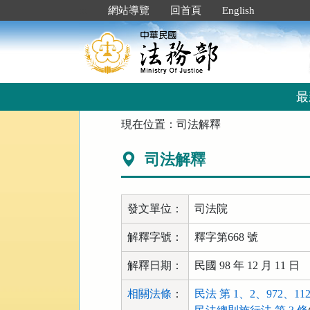
跳
:::
網站導覽
回首頁
English
到
主
要
內
容
區
最
塊
:::
現在位置：
司法解釋
司法解釋
發文單位：
司法院
解釋字號：
釋字第668 號
解釋日期：
民國 98 年 12 月 11 日
相關法條
：
民法 第 1、2、972、112