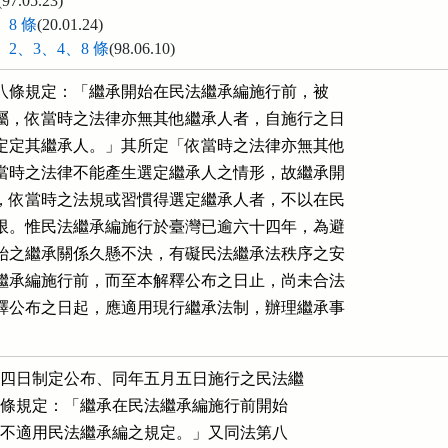
(97.05.23)
8 條
(20.01.24)
2、3、4、8 條
(98.06.10)
法第八條規定：「繼承開始在民法繼承編施行前，被

屬，依當時之法律亦無其他繼承人者，自施行之日

定定其繼承人。」其所定「依當時之法律亦無其他

當時之法律不能產生選定繼承人之情形，故繼承開

，依當時之法規或習慣得選定繼承人者，不以在民

限。惟民法繼承編施行於臺灣已逾六十四年，為避

始之繼承關係久懸不決，有礙民法繼承法秩序之安

繼承編施行前，而至本解釋公布之日止，尚未合法

釋公布之日起，應適用現行繼承法制，辦理繼承事

，其實僅及於舊有戶主繼承習慣中
      的法定繼承制度（註九），以及在民法繼承編二十年施行初期所針對的宗祧繼
      承制度。依據文獻資料，臺灣舊慣中法定戶主繼承人，以家屬且為直系血親卑
      親屬男子為限，妻或直系血親卑親屬女子並非法定繼承人（註十），的確有違
      男女平等，也剝奪妻的繼承權，與現代憲法所容許的繼承制度扞格不入。但是
      妻或女子無繼承權的不平等狀況，在臺灣舊慣中，剛好是選定繼承人制度可以
      解決的，因為選定對象並無限制，男女長幼皆可（註十一）（參見附表一）。
      所以少數意見所能質疑的，其實是法定戶主繼承所衍生的問題，與本件解釋所
      針對的選定戶主繼承人制度並無干係。
四、死亡宣告的繼承案件未必能儘早確定
        認為民法繼承編施行後，即不得再行選定繼承人的理由之一，在於繼承發生
    於繼承編施行於臺灣前，拖延至今已逾六十四年（倘自民國二十年五月五日起算
    ，已逾七十八年）而尚未確定的繼承事件，欠缺保護的必要。但是這種說法顯然
    針對繼承編施行後，方經法院裁判宣告被繼承人死亡於繼承編施行前的繼承事件
    ，採取不公平的對待。
        依照立法者的構想，民法總則施行法第三條第二項規定：「民法總則施行前
    已經過民法總則第八條所定失蹤期間者，得即為死亡之宣告，並應以民法總則施
    行之日為失蹤人死亡之時。」亦即在民法總則施行後，法院縱使為死亡宣告裁判
    ，也應該以民法總則施行日為死亡宣告日，宣告死亡而同時發生的繼承事件，應
    該適用現行的民法繼承編規定，無適用舊法的餘地。
        但是戰爭的來臨，開啟一個音訊渺茫、生死不明的悲劇時代。如果戰亂與隔
    離或其他的政治因素（如同本件原因事實（註十二）），導致延擱數十年之後，
    因為有確定的死亡事實，方才經由法院判決認定被繼承人逝世於繼承編施行前（
    註十三），繼承的時點雖在繼承編施行前，但被繼承人的親屬，顯然不可能在繼
    承編施行前選定繼承人。這種未儘早確定繼承人的拖延，無法歸責於一般人民，
    以此指摘死亡宣告繼承案件的利害關係人，不儘速行使權利，實屬無理的苛責。
    何況因死亡宣告，方才確定繼承開始於民法繼承編施行前的繼承事件，不可能是
    民法繼承編施行法第八條所要排除適用的對象。
五、審查準據：信賴保護原則、比例原則
        凡涉及新舊法律的交替，不管基於什麼原因，都會有憲法信賴保護原則的適
    用問題（附表二）。因為時空的轉變，現存的法律不敷使用，或與當代法律思潮
    相違背，本來即可能被淘汰，而以新法律全面取代舊法律。但是為保障人民對法
    律的忠誠與信賴，舊法律所產生的效力，並不因新法律的施行而遭到全面性的廢
    棄，人民依據舊法律所取得的有利地位，新的法律應予以尊重。不過，雖然得自
    舊法律的利益應受保護，但是穩定新的法秩序，才是法律更替最根本的目的，立
    法者自然可以對於舊有法律的適用範圍，設置一定的限制。這種限制是否適當，
    足以保護人民依據舊法所取得的法律地位，且不致影響新法秩序的建立與穩固，
    則屬於保護信賴是否符合比例原則的問題，因此需要以比例原則加以審查。
        立法者在選擇保護的手段時，可以制定舊法仍能有效適用的例外規定，亦可
    選擇給予舊法一段過渡適用期間，或者制定補償人民利益的措施規範。但是當立
    法者所制定的例外規定，因為長時間存在（註十四），而根本不是例外，或過渡
    期間過於長久，致使原先所希望儘早確立的新法秩序遲遲未能建立，均屬於立法
    者於立法時所未預見的漏洞，本院大法官在符合憲法比例原則的要求之下，自得
    進行填補。
        民法繼承編施行法第一條與第八條是典型的信賴保護條款，保護的範圍究竟
    多大，是否過度保護，正好是最高法院判例，與最高行政法院裁定及高雄高等行
    政法院判決，互有岐異所在，需要依據比例原則加以審查。
    【解釋文】
        民法繼承編施行法第八條規定：「繼承開始在民法繼承編施行前，被繼承人
    無直系血親卑親屬，依當時之法律亦無其他繼承人者，自施行之日起，依民法繼
    承編之規定定其繼承人。」乃依信賴保護原則所制定之例外規定。所謂「依當時
    之法律亦無其他繼承人者」，係指於不能依據民法繼承編施行前之繼承規範決定
    繼承人時，方得適用民法繼承編決定繼承人，故繼承開始於民法繼承編施行前，
    依當時之繼承規範得選定繼承人者，不以在民法繼承編施行前選定為限。
        惟民法繼承編所欲建立之繼承法秩序，於法律施行六十四年之後，仍然受民
    法繼承編施行前繼承規範所影響，已逾越信賴保護之必要範圍，與憲法第二十三
    條比例原則之意旨不符。考量法院判決宣告死亡於繼承編施行前者，並非皆能及
    時選定繼承人，而至今未聲請死亡宣告之情形，亦非皆有可歸責於有權聲請人之
    事由，為保護人民對於施行法第一條及第八條之信賴，尚應給予相當過渡期間，
    以為死亡宣告之聲請及繼承人之選定。故除民法繼承編施行後，由法院判決宣告
    繼承人死亡於民法繼承編施行前之情形，應自本解釋公布之日起一年內，為繼承
    人之選定外，開始於民法繼承編施行前之繼承關係，自本解釋公布之日起，應適
    用現行繼承法規辦理繼承事宜。
    【解釋理由書】
        法治國首重人民權利之維護，新舊法律更替時，為增進人民權利而制定之新
    法，本應立即發生效力。惟為維護人民對於法規範之忠誠，應保護人民對於既有
    法律規範之信賴，此即法治國之信賴保護原則。依據信賴保護原則，人民於既有
    法秩序中所取得之有利法律地位，應予以保護，所保護之幅度，應符合憲法第二
    十三條比例原則之規定。
        中華民國二十年一月二十四日制定公布，同年五月五日施行之民法繼承編施
    行法（下稱施行法）第一條規定：「繼承在民法繼承編施行前開始者，除本施行
    法有特別規定外，不適用民法繼承編之規定。」乃依信賴保護原則所制定之例外
    規定，旨在維護繼承開始於民法繼承編施行前之繼承秩序。又同法第八條規定：
    「繼承開始在民法繼承編施行前，被繼承人無直系血親卑親屬，依當時之法律亦
    無其他繼承人者，自施行之日起，依民法繼承編之規定定其繼承人。」則繼承開
    始於民法繼承編施行前之繼承事件，除不能依當時之繼承規範決定繼承人之外，
    仍應繼續適用民法繼承編施行前之繼承規範決定繼承人。故發生於三十四年十月
    二十四日之前，應適用臺灣繼承舊慣之繼承事件，不因之後民法繼承編規定施行
    於臺灣而受影響。
        依據民國三十四年十月二十四日之前適用於臺灣之繼承舊慣，財產繼承分為
    因喪失戶主權而發生之家產繼承，與因家屬之死亡而發生之私產繼承。關於家產
    繼承，除應歸屬於全體家屬所共有，尚須連結戶主權之繼承。戶主繼承制度依序
    設有法定戶主繼承、指定戶主繼承與選定戶主繼承，於戶主被繼承人死亡時，如
    無法定或指定之繼承人，被繼承人之親屬尚得舉行親屬會議，選定戶主以為追立
    繼承，選定繼承人之選定期限則無限制。況選定繼承人必在繼承事件發生之後，
    如被繼承人死亡時間距民法繼承編施行時不遠，或於民法繼承編施行後，方由法
    院裁判宣告死亡於民法繼承編施行前，即難以期待或無從於民法繼承編施行前為
    繼承人之選定。故施行法第八條所謂「依當時之法律亦無其他繼承人者」，不限
    於已經選定具有繼承人身分之情形，凡繼承開始於民法繼承編施行前者，僅於不
    能依據民法繼承編施行前之繼承規範決定繼承人時，方適用民法繼承編處理繼承
    事宜。最高法院四十七年度台上字第二八九號判決（業經選為判例），依據臺灣
    舊慣認定被繼承人於民法繼承編施行前死亡者，仍得於民法繼承編施行後，由被
    繼承人之親屬選定戶主繼承人，而無選定時間之限制，與施行法第八條規定之意
    旨，尚無不符。
        查民法繼承編施行前開始之繼承關係，於民法繼承編施行至今已逾六十四年
    之後，猶有未確定者，實非民法繼承編之立法者所能預見。而施行法第一條及第
    八條規定對於民法繼承編施行前繼承規範之保護，使得民法繼承編所欲建立之繼
    承法秩序，於法律施行六十四年之後，仍然受民法繼承編施行前繼承規範所影響
    ，已逾越信賴保護之必要範圍，與憲法第二十三條比例原則之意旨不符。惟因法
    院判決宣告死亡於繼承編施行前者，並非皆能及時選定繼承人，而至今未聲請死
    亡宣告之情形，並非皆有可歸責於有權聲請人之事由，為保護人民對於施行法第
    一條及第八條之信賴，尚應給予相當過渡期間，以為死亡宣告之聲請及繼承人之
    選定。故除民法繼承編施行後，由法院判決宣告繼承人死亡於民法繼承編施行前
    之情形，應自本解釋公布之日起一年內，為繼承人之選定外，開始於民法繼承編
    施行前之繼承關係，自本解釋公布之日起，應適用現行繼承法規辦理繼承事宜。
註一：縱使納粹的第三帝國，被戰後的德國認定為不法政權，第三帝國的所有法律制
      度，並沒有因此全部失去效力。再如東西德統一之時，同樣有法權更易的問題
      ，但是東德原有法律制度，仍然適用信賴保護原則。以墮胎罪為例，原東德刑
      法規定，在一定期限內墮胎均屬合法，西德刑法則禁止墮胎，僅於有犯罪、社
      會或醫學上的理由，無法期待孕婦繼續懷孕時，認為「無期待可能」而允許避
      難性墮胎。為避免在東德地區，原本不是犯罪的墮胎行為，因與西德結合，變
      成犯罪行為，因此兩德在墮胎罪的法律適用上，各行其是，東德地區繼續適用
      原東德刑法。參見許玉秀，兩德統一條約中若干刑事法問題的檢討，收錄於主
      觀與客觀之間，初版，1997. 09，頁 518-528。
註二：何況中華民國正史一向認為臺灣是因為不平等條約才割讓給日本，臺灣一直是
      既有的領域。
註三：法務部編，臺灣民事習慣調查報告，93  年版，頁 467  表示：「承繼戶主權
      即係承繼前戶主所行使身分上之權利義務，如（一）就家族之婚姻或收養予以
      同意之權利，（二）關於同意家族入籍或離籍之權利，（三）指定家族居所之
      權利，（四）扶養家族之義務等。」
註四：本號解釋明確表達「依當時之法律無其他可繼之人，不以已有繼承身分之事實
      為限」，表示繼承開始於民法繼承編施行前，如尚未確定繼承人，於民法繼承
      編施行後，仍可依據施行前的宗祧繼承制度確定繼承人。
註五：最高法院 47 年台上字第 289  號判例，依據臺灣舊慣，而認為選定戶主繼承
      人時間並無限制，與本院自民國 21 年至 37 年各號相關解釋意旨，顯然一致
      。至於本院各該號解釋所認可的繼承舊制與憲法意旨是否相符，不是本件聲請
      所要處理的問題。
註六：例如，宗祧繼承在現行民法下可被理解為收養。最高法院 31 年上字第 2596
      號判例：「民法上之收養，祇須合於所定之要件，並不限制其所以收養之原因
      ，故是否繼承宗祧，均可不問。」
      又雖得依宗祧繼承選定繼承人，但繼承部分可限於財產繼承，參見院字第 780
      號解釋：「宗祧繼承為新民法所不採，故在民法繼承編施行後告爭立嗣，除繼
      承開始在該編施行前者，仍應適用其當時之法律外（院字第五八六號參照），
      其餘概不得為宗祧繼承之主張，如有藉爭宗祧以爭遺產，即應專就遺產之部分
      予以審判。」
註七：所謂的舊有繼承法秩序，主要指宗祧繼承制度。關於清末、民初的宗祧繼承（
      死後立嗣）的採行與廢棄立法過程：
      （一）大清民律草案，參見司法行政部印行，中華民國民法制定史料彙編（上
            冊），1976.6，第一部分大清民律草案第四編—親屬法，頁 886-888：
            「嗣父的要件：（1） 成年、（2） 男子、（3） 已婚、（4） 無子」
            ，「嗣子的要件：（1） 男子、（2） 與嗣父同宗或親族、（3） 輩分
            相當」；頁 889：立嗣包括生前立嗣及死後立嗣。關於死後立嗣，見頁
            892 ：「第七十六條遇有左列各款情形，得準用前二條之規定為無子而
            死亡者立嗣子：一、成