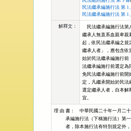
民法總則施行法 第 3 條
民法繼承編施行法 第 1、
民法繼承編施行法 第 1、
解釋文：
    民法繼承編施行
繼承人無直系血親卑親
起，依民法繼承編之規
繼承人者」，應包含依
始於民法繼承編施行前
法繼承編施行前選定為
免民法繼承編施行前開
定，凡繼承開始於民法
選定繼承人者，自本解
宜。
理 由 書：    中華民國二十年一月二十四日制定公布、同年五月五日施行之民法繼
          承編施行法（下稱施行法）第一條規定：「繼承在民法繼承編施行前開始
          者，除本施行法有特別規定外，不適用民法繼承編之規定。」又同法第八
          條規定：「繼承開始在民法繼承編施行前，被繼承人無直系血親卑親屬，
          依當時之法律亦無其他繼承人者，自施行之日起，依民法繼承編之規定定
          其繼承人。」旨在使繼承開始於民法繼承編施行前之繼承事件，繼續適用
          民法繼承編施行前之繼承法規或習慣。故發生於三十四年十月二十四日之
          前，應適用臺灣繼承舊慣之繼承事件，不因之後民法繼承編規定施行於臺
          灣而受影響。
              最高法院四十七年度台上字第二八九號民事判決（業經選為判例）認
          為，繼承開始於民法繼承編施行於臺灣之前，應適用當時臺灣繼承習慣辦
          理，於戶主即被繼承人死亡時，如無法定或指定繼承人，得由被繼承人之
          親屬會議合法選定戶主以為繼承，所選定之繼承人不分男女皆得繼承，選
          定期間亦無限制。而高雄高等行政法院九十六年度訴字第九五九號判決（
          經上訴後，業經最高行政法院九十七年度裁字第三七二六號裁定上訴駁回
          ），則認為自民法繼承編施行於臺灣後，已不得再由親屬會議選定戶主繼
          承人，從而未於民法繼承編施行前選定繼承人者，於民法繼承編施行後即
          不得再行選定，而應循現行民法繼承編規定處理繼承事宜。就施行法第八
          條規定之適用，不同審判系統法院之見解有異。
              查選定繼承人必在繼承事件發生之後，如被繼承人死亡時間距民法繼
          承編施行時不遠，或於民法繼承編施行後，方由法院判決宣告死亡於繼承
          編施行前者，即難以期待或無從於民法繼承編施行前為繼承人之選定。故
          施行法第八條所定「依當時之法律亦無其他繼承人者」，應包含依當時之
          法律不能產生選定繼承人之情形，故繼承開始於民法繼承編施行前，依當
          時之法規或習慣得選定繼承人者，不以在民法繼承編施行前選定為限。惟
          民法繼承編施行於臺灣迄今已逾六十四年，民法繼承編施行前開始之繼承
          關係，猶有至今尚未能確定者，顯非民法繼承編立法者所能預見，為避免
          民法繼承編施行前開始之繼承關係久懸不決，有礙現行民法繼承法秩序之
          安定，凡繼承開始於民法繼承編施行前，至本解釋公布之日止，尚未合法
          選定繼承人者，自本解釋公布之日起，應適用現行繼承法制，辦理繼承事
          宜。

                                            大法官會議主席  大法官  賴英照
                                                            大法官  謝在全
                                                                    徐璧湖
                                                                    林子儀
                                                                    許宗力
                                                                    許玉秀
                                                                    林錫堯
                                                                    池啟明
                                                                    李震山
                                                                    蔡清遊
                                                                    黃茂榮
                                                                    陳  敏
                                                                    葉百修
                                                                    陳春生
                                                                    陳新民

協同意見書                                                  大法官  許玉秀
    本席支持多數意見解釋結論，但認為解釋理由稍嫌短促，爰提出協同意見書，說
明少數意見不可採的理由，並依信賴保護原則及比例原則，撰述解釋文與解釋理由書
如下。
一、統一解釋不能沒有憲法基礎
        司法院大法官審理案件法第七條所謂的統一解釋，雖然可能只是因為司法院
    為最高司法機關，因而負有統一分歧判決的義務。但是既然所謂的分歧判決，在
    於對所適用的法律有不同的理解和詮釋，而司法院大法官職司規範審查，所以統
    一解釋法律見解，屬於司法院大法官的職權，尚不致侵害普通法院審判權。
        當不同審判系統的判決，對於所適用的法律有不同詮釋而需要統一解釋時，
    不可能不探究該法律規定的立法意旨。縱使從立法意旨已經能得出一個答案，如
    果該立法意旨有牴觸憲法意旨之處，大法官不可能依舊依據立法意旨作成解釋，
    換言之，縱使互相爭執的兩種意見，並未提及憲法意旨，除非兩種意見均符合憲
    法意旨，否則大法官不能迴避從憲法意旨解釋法律的基本立場。至於互相歧異的
    見解與憲法意旨是否不符，非經審查不能知悉，如果因為雙方沒有對於合憲與否
    進行爭執，大法官就不進行憲法審查，萬一兩種見解之一或兩種見解均與憲法意
    旨不符，則解釋基礎已經不符合憲法意旨，解釋結論也不能發生解釋的效力。因
    此認為受理統一解釋的聲請，可以不必進行憲法解釋，殊難想像。本件解釋多數
    意見雖然沒有明白指出憲法原則，但是論述基礎完全在於信賴保護原則。
二、依平等原則不能排除臺灣繼承舊慣
        少數意見似乎認為，中華民國二十年五月五日開始施行的民法繼承編施行法
    第八條所謂「當時之法律」，僅指當時民法有效施行區域的繼承法制，根本不包
    含施行當時猶在日本人統治下的臺灣繼承舊慣。三十四年十月二十五日起，民法
    繼承編適用於臺灣，並非是新舊法律的交替，而是一種「法權的變更」，法權的
    變更就是政權的轉換，既然法律得適用的政權基礎已經喪失，即必須全面適用新
    法。
        所謂法權更易，當然來自政權更迭。縱使將被取代的政權認定為非法政權，
    也不必認為包括繼承在內的一切舊有的法秩序，均屬無效（註一）。中華民國民
    法繼承編的立法者，所設想的法律適用領域，容或不及於臺灣，但必定不反對修
    正後的新法，可以適用於施行後方才納入中華民國管轄的領域（註二）。何況民
    國三十六年制憲之時，臺灣已經是中華民國領土，與其他地區適用同一部憲法，
    民法繼承編施行法第一條及第八條對於繼承編施行前舊有繼承規範的尊重，基於
    平等原則，斷無排除臺灣舊慣之理。
三、選定繼承人制度並無違反憲法基本原則的疑慮
（一）質疑舊慣就是質疑民法繼承編施行法第八條
          如果認為臺灣繼承舊慣違反男女平等、居住遷徙自由、婚姻與收養自由及
      人格自由等（註三），與現行憲法精神不符，不值得保護，也不應該持續適用
      ，則顯然必須認為民法繼承編施行法第一條及第八條的立法意旨，與憲法意旨
      不相符合，因為民法繼承編施行法第一條及第八條明白維護與現代憲法精神互
      相違背的舊繼承規範。少數意見認為民法繼承編施行法第八條合憲，僅有臺灣
      繼承舊慣的內容，不符憲法意旨而不能適用，明顯是依據憲法意旨對該條文為
      合憲限縮解釋，並不是符合立法意旨的解釋。
          至於合憲限縮解釋，並不是只有少數意見所持的一種解釋方法。雖然本院
      二十一年六月七日院字第七六二號解釋（註四）、二十一年六月十日院字第七
      六八號解釋、二十八年九月二十九日院字第一九二七號解釋、三十四年院解字
      第二九二五號解釋、三十七年二月十一日院解字第三八四二號等解釋（註五）
      均認為，如果繼承發生在民法繼承編施行前，而尚未確定繼承人，於民法繼承
      編施行後，妻仍應先為亡夫立嗣，但是也僅止於選定繼承人，是依據舊有繼承
      法秩序為之，至於繼承的內容仍須符合憲法與現行法律的規範意旨，而不可能
      容任不符合憲法保障人權意旨的制度繼續留存（註六）。同樣地，依據臺灣繼
      承舊慣選定的繼承人，不問在民法繼承編施行前或施行後選定，均不能行使與
      憲法意旨不符合的權利，單純依據繼承舊慣選定戶主繼承人，尚難認為有牴觸
      憲法之處。
          總之，正因為民法繼承編施行前所適用的繼承規範，與當時的人權觀念不
      符，方才以新繼承法加以取代，立法者在有意拋棄舊有法秩序的同時（註七）
      ，特別規定民法繼承編施行法第一條及第八條，立法意旨明顯在於使繼承開始
      於民法繼承編施行前的繼承事件，仍能適用既有的繼承法規範，不受新繼承法
      制施行的影響（註八）。因此對於繼承舊慣的批評，只能推論出的確有必要以
      新法取代舊法，但是並無法推翻民法繼承編施行法第一條及第八條，保護舊有
      繼承法秩序的意旨，也不能論證新法必須溯及適用，或新法施行後即截斷舊法
      的適用。
（二）選定戶主繼承人制度正好符合男女平等原則
          符合少數意見所稱違反男女平等的部分