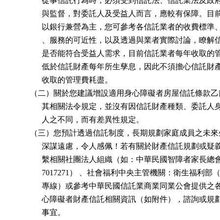
                從事信託行為時，必須受到信託法、信託業法及
                與監督，對委託人及受益人而言，應較有保障。
                以銀行兼營為主，您可參考各信託業者的收費標
                、服務的可近性，以及透過與業者實際討論，瞭
                是否能符合受益人需求，目前信託業者每年收取
                低於信託財產每年所生孳息，因此不須擔心信託
                收取的管理費耗盡。

          （二）關於您建議增設適用身心障礙者房屋信託條款
                其相關法令規定，並沒有因信託財產種類、委託
                人之不同，而有差異性規定。

          （三）您預計透過信託制度，長期規劃家庭成員之未
                深謀遠慮，令人感佩！若有關於財產信託規劃或
                繫相關社團法人組織（如：中華民國智障者家長總會
                7017271） 、社會福利中央主管機關：衛生福利部
                專線）或參考中華民國信託業商業同業公會提供
                心障礙者財產信託相關資訊（如附件），諮詢或
                事宜。
