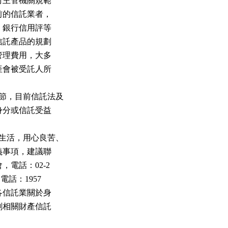
政府主管機關規範

目前的信託業者，

準、銀行信用評等

解信託產品的規劃

的管理費用，大多

財產會被受託人所

乙節，目前信託法及

人身分或信託受益

來生活，用心良苦、

疑義事項，建議聯

，電話：02-2

（電話：1957

之各信託業關於身

規劃相關財產信託
