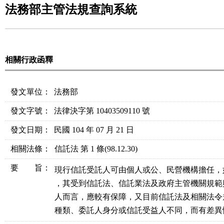
法務部主管法規查詢系統
相關行政函釋
發文單位：
法務部
發文字號：
法律決字第 10403509110 號
發文日期：
民國 104 年 07 月 21 日
相關法條
：
信託法 第 1 條
(98.12.30)
要 旨：
現行信託受託人可由個人或公、民營機構擔任，
，其受到信託法、信託業法及政府主管機關規範
人而言，應較有保障，又目前信託法及相關法令
種類、委託人身分或信託受益人不同，而有差異