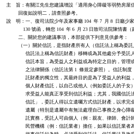
主    旨：有關江先生您建議增設「適用身心障礙等弱勢房屋
          回復如說明二，請查照參考。

說    明：一、復司法院少年及家事廳 104  年 7  月 8  日廳少家二
              130 號函，轉您 104  年 6  月 23 日致司法院陳情
          二、關於您的建議事項，本部提供下列意見供參考：

          （一）關於信託，是指財產所有人（信託法上稱為委
                信託法上稱為信託財產）移轉或為其他處分予受
                信託本旨，為受益人之利益或為特定之目的，管
                之法律關係（信託法第 1  條規定參照）。信託
                託財產的獨立性，其最終目的是為了受益人的利
                個人財產信託，以自己或他人（例如委託人的子
                求受益人能真正享受到信託利益；尤其，我國信
                信託」，委託人得以立遺囑方式信託財產，以求
                遺屬（特別是遺屬中有無法處理自己事務之身心
                託實務，受託人可由個人（例：親友、律師、會
                民營機構（例：信託業者）擔任，如果以信託業