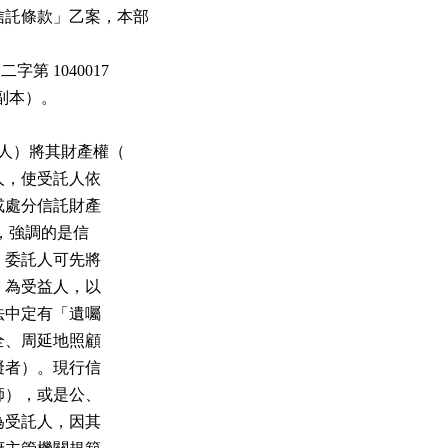
信託條款」乙案，本部

字第 1040017

書（副本）。

託人）將其財產權（

託人，使受託人依

理或處分信託財產

制度，強調的是信

益，委託人可先將

女）為受益人，以

託法中定有「遺囑

完全、周延地照顧

障礙者）。現行信

計師），或是公、

者為受託人，因其
