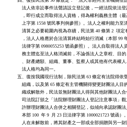
          四、復按民法第 30 條規定：「法人非經向主管機關
              法人依非訟事件法聲請設立登記後，一經法院依
              ，即行成立而取得法人資格，得為權利義務主體（最
              上字第 1558 號民事判例參照）。法人之權利能
              清算之必要範圍內視為存續，民法第 40 條第 2  
              ，法人人格應於合法清算終結時始行消滅（本部 99 年 1 
              法律字第 0980055253 號函參照）。法人自取得
              務主體迄至法人格消滅前，不論係法人之章程、
              、財產總額、組織、董事、監察人或其他有代表
              法人格均為同一。

          五、復按我國現行法制，除民法第 63 條定有法院得
              組織，以及第 65 條定有主管機關得變更財團法
              織或解散外，民法並無財團法人得與其他財團法
              司法院訂頒之「法院辦理財團法人登記注意事項
              許辦理財團法人合併之相關登記，似傾向承認財
              本部 100  年 9  月 23 日法律字第 1000021723 
              人在未解散前，將其財產之一部或全部捐贈與另