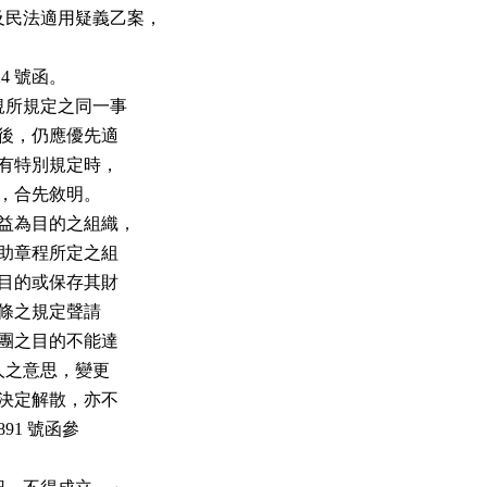
及民法適用疑義乙案，

24 號函。

法規所規定之同一事

修正後，仍應優先適

法律有特別規定時，

定，合先敘明。

公益為目的之組織，

其捐助章程所定之組

團之目的或保存其財

3 條之規定聲請

致財團之目的不能達

捐助人之意思，變更

自行決定解散，亦不

0891 號函參
