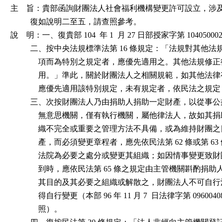
主    旨：貴部函詢財團法人社會福利機構變更許可設立，涉
          復如說明二至五，請查照參考。

說    明：一、復貴部 104  年 1  月 27 日部授家字第 10405000
          二、按中央法規標準法第 16 條規定：「法規對其他
              項而為特別之規定者，應優先適用之。其他法規
              用。」準此，關於財團法人之相關規範，如其他
              應優先適用該特別規定，未有規定者，依民法之規
          三、次按財團法人乃由捐助人捐助一定財產，以從事
              無意思機關，僅有執行機關，屬他律法人，故如
              織不完全或重要之管理方法不具備，或為維持財
              產，而必須變更章程者，應先依民法第 62 條或第 6
              法院為必要之處分或變更其組織；如因情事變更
              到時，應依民法第 65 條之規定由主管機關斟酌
              其目的及其必要之組織或解散之，財團法人不可
              得自行變更（本部 96 年 11 月 7  日法律字第 096004
              照）。
