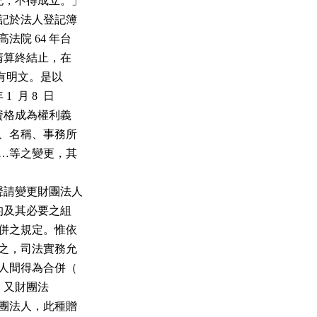
登記，不得成立。」

法登記於法人登記簿

高法院 64 年台

力至清算終結止，在

項定有明文。是以

 月 8  日

法人資格成為權利義

目的、名稱、事務所

權人…等之變更，其

依聲請變更財團法人

人目的及其必要之組

人合併之規定。惟依

」觀之，司法實務允

團法人間得為合併（

號函）。又財團法

一財團法人，此種贈
