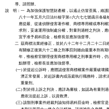
          導。請照辦。

說    明：一  為加強保護智慧財產權，以遏止仿冒歪風，維
              八十一年五月六日法81檢字第○六六七七號函示各
              應從嚴、從速偵辦侵害著作權、商標專用權或專
              求刑，妥速運用強制處分權，對量刑過輕之判決
              宜乎准予易科罰金，檢察長並應加強督導。

          二  茲商標法業經修正，並於八十二年十二月二十二
              有關修正後第六十二條之刑事罰則雖由最重本刑
              年，惟檢察官辦理侵害商標專用權之刑事案件時
              點辦理，檢察長並應加強督導。

           (一) 於提起公訴時，應體認侵害商標權案件嚴重破
                濟正常發展，於起訴書內或蒞庭執行職務時，請
                重量刑。

           (二) 對於得上訴之判決，應詳為審核，如認為有量
                應依法提起上訴，以資救濟。

           (三) 該類刑事案件經裁判諭知得易科罰金時，檢察