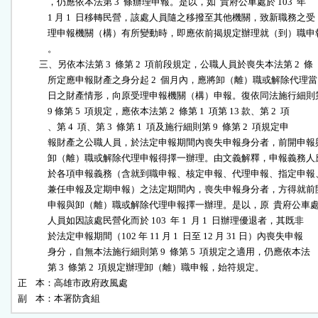
              ，仍應依本法第 3  條辦理申報。是以，如  貴府公車處於 103  年

              1 月 1  日移轉民營，該處人員隨之移撥至其他機關，致新職務之受

              理申報機關（構）有所變動時，即應依前揭規定辦理就（到）職申報
              。

          三、另依本法第 3  條第 2  項前段規定，公職人員於喪失本法第 2  條

              所定應申報財產之身分起 2  個月內，應將卸（離）職或解除代理當

              日之財產情形，向原受理申報機關（構）申報。復依同法施行細則第
              9 條第 5  項規定，應依本法第 2  條第 1  項第 13 款、第 2  項

              、第 4  項、第 3  條第 1  項及施行細則第 9  條第 2  項規定申

              報財產之公職人員，於法定申報期間內喪失申報身分者，前開申報與
              卸（離）職或解除代理申報得擇一辦理。由文義解釋，申報義務人應
              於各項申報義務（含就到職申報、核定申報、代理申報、指定申報、
              兼任申報及定期申報）之法定期間內，喪失申報身分者，方得就前開
              申報與卸（離）職或解除代理申報擇一辦理。是以，原  貴府公車處
              人員如因該處民營化而於 103  年 1  月 1  日辦理優退者，其既非

              於法定申報期間（102 年 11 月 1  日至 12 月 31 日）內喪失申報

              身分，自無本法施行細則第 9  條第 5  項規定之適用，仍應依本法

              第 3  條第 2  項規定辦理卸（離）職申報，始符規定。

正    本：高雄市政府政風處

副    本：本署防貪組