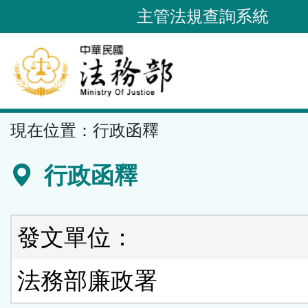
跳
主管法規查詢系統
到
主
要
內
容
::
現在位置：
行政函釋
區
塊
行政函釋
發文單位：
法務部廉政署