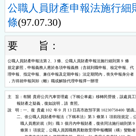
公職人員財產申報法施行細則 
條
(97.07.30)
要 旨：
公職人員財產申報法第 2、3 條、公職人員財產申報法施行細則第 9  條

規定參照，申報義務人應於各項申報義務（含就到職申報、核定申報、代

理申報、指定申報、兼任申報及定期申報）法定期間內，喪失申報身分者

，方得就申報與卸（離）職或解除代理申報擇一辦理
主    旨：有關  貴府公共汽車管理處（下稱公車處）移轉民營後，該處員工
          報財產之疑義，復如說明，請  查照。

說    明：一、復  貴處 102  年 9  月 13 日高市政預字第 10230758400  號函。
          二、依公職人員財產申報法（下稱本法）第 3  條第 1  項前段規定，公
              職人員應於就（到）職 3  個月內申報財產，復依同法施行細則第 9

              條第 1  項規定，公職人員因職務異動致受理申報機關（構）變動者
