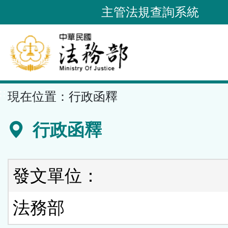
跳
主管法規查詢系統
到
主
要
內
容
::
現在位置：
行政函釋
區
塊
行政函釋
發文單位：
法務部