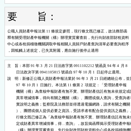
要 旨：
公職人員財產申報法第 11 條規定參照，現行條文既已修正，故法務部函

釋有關受理財產申報機關（構）辦理實質審查前，先行向財政部財稅資料

中心或各稅捐稽徵機關調取申報相關人員歸戶財產查詢清單必要查詢程序

，因牴觸上述規定，已失其附麗，應自施行後停止適用
主    旨：本部 91 年 3  月 21 日法政字第 0911102212 號函及 94 年 4  月 8

          日法政決字第 0941105815 號函自 97 年 10 月 1  日起停止適用。

說    明：新修正公職人員財產申報法業於 96 年 3  月 21 日經總統公布，並於
          97  年 10 月 1  日施行。本法第 11 條第 2  項規定：「受理財產申報

          機關（構）為查核申報財產有無不實、辦理財產信託有無未依規定或
          異常增減情事，得向有關之機關（構）、團體或個人查詢，受查詢者
          實說明之義務；監察院及法務部並得透過電腦網路，請求有關之機關
          ）、團體或個人提供必要之資訊，受請求者有配合提供資訊之義務」
          行條文既已修正為「為查核申報財產有無不實、辦理財產信託有無未
          定或財產異常增減情事，得…查詢」，故旨揭函釋揭示受理財產申報
          （構）辦理實質審查前，先行向財政部財稅資料中心或各稅捐稽徵機