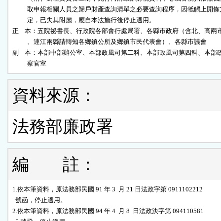
          取申報相關人員之歸戶財產查詢清單之必要查詢程序，因牴觸上開條
          定，已失其附麗，應自本法施行後停止適用。

正    本：五院祕書長、行政院各部會行處局署、各縣市政府（含北、高兩市
          、連江兩縣請轉知各鄉鎮公所及鄉鎮市民代表會）、各縣市議會

副    本：本部中部辦公室、本部政風司第二科、本部政風司第四科、本部政
          察官室
資料來源：
法務部廉政署
編 註：
1.依本筆資料，原法務部民國 91 年 3  月 21 日法政字第 0911102212

  號函，停止適用。

2.依本筆資料，原法務部民國 94 年 4  月 8  日法政決字第 094110581
