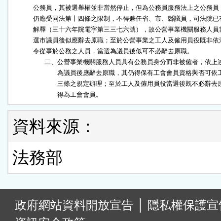
              公務員，其被選舉權並非當然停止，但為公務員服務法上之公務員，
              仍應受同法第十四條之限制，不得兼任省、市、縣議員，司法院已有
              解釋（三十六年院電字第三三七六號），故公營事業機關服務人員當
              選市議員後似應辭去原職；至於公營事業之工人及僱用員役既非依法
              令從事於公務之人員，當選為議員後似可不必辭去原職。

　　　　　二、公營事業機關服務人員具有公務員身分而非被僱者，依上述
　　　　　　　為議員後應辭去原職，其仍得保有工會會員資格與否可依工
　　　　　　　三條之規定辦理；至於工人及僱用員役當選後既不必辭去原
　　　　　　　得為工會會員。
資料來源：
法務部
:
政府網站資料開放宣告
│
隱私權保護宣