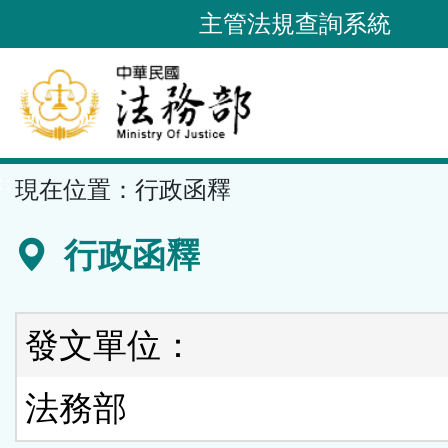
跳
主管法規查詢系統
到
主
要
內
容
::
現在位置：
行政函釋
區
塊
行政函釋
發文單位：
法務部