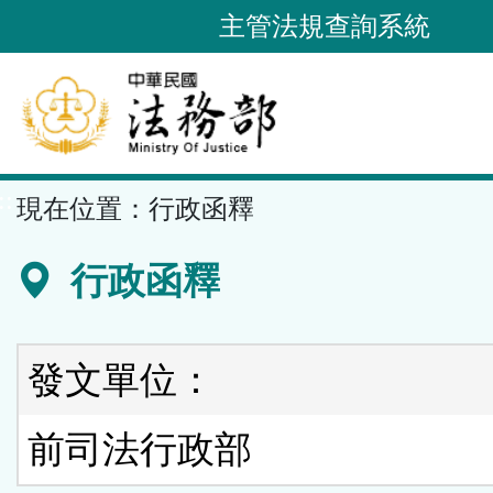
跳
主管法規查詢系統
到
主
要
內
容
::
現在位置：
行政函釋
區
塊
行政函釋
發文單位：
前司法行政部