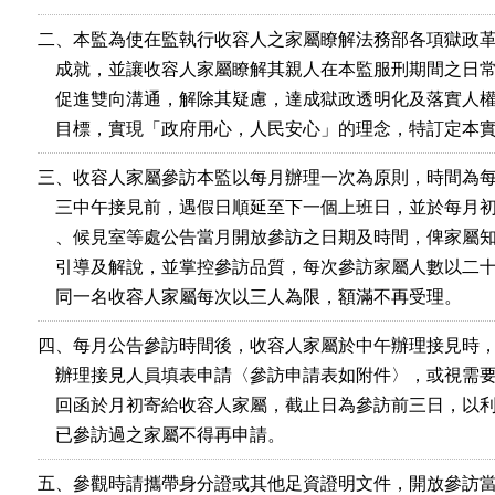
二、本監為使在監執行收容人之家屬瞭解法務部各項獄政革
    成就，並讓收容人家屬瞭解其親人在本監服刑期間之日常
    促進雙向溝通，解除其疑慮，達成獄政透明化及落實人權
    目標，實現「政府用心，人民安心」的理念，特訂定本
三、收容人家屬參訪本監以每月辦理一次為原則，時間為每
    三中午接見前，遇假日順延至下一個上班日，並於每月初
    、候見室等處公告當月開放參訪之日期及時間，俾家屬知
    引導及解說，並掌控參訪品質，每次參訪家屬人數以二十
    同一名收容人家屬每次以三人為限，額滿不再受理。
四、每月公告參訪時間後，收容人家屬於中午辦理接見時，
    辦理接見人員填表申請〈參訪申請表如附件〉，或視需要
    回函於月初寄給收容人家屬，截止日為參訪前三日，以利
    已參訪過之家屬不得再申請。
五、參觀時請攜帶身分證或其他足資證明文件，開放參訪當