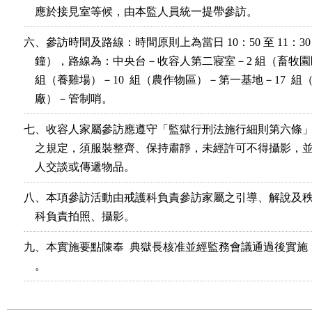
    應於接見室等候，由本監人員統一提帶參訪。
六、參訪時間及路線：時間原則上為當日 10：50 至 11：30 （
    鐘），路線為：中央台－收容人第二寢室－2 組（畜牧園區
    組（養雞場）－10  組（農作物區）－第一基地－17  組
    廠）－管制哨。
七、收容人家屬參訪應遵守「監獄行刑法施行細則第六條」
    之規定，須服裝整齊、保持肅靜，未經許可不得攝影，並
    人交談或傳遞物品。
八、本項參訪活動由戒護科負責參訪家屬之引導、解說及秩
    科負責拍照、攝影。
九、本實施要點陳奉  典獄長核准並經監務會議通過後實施
    。