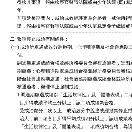
      得檢具事證，報由檢察官聲請法院或由少年法院 (庭) 裁
      年。

      前項延長期間內，戒治成效經評定為合格者，戒治所得
二  報請停止戒治有關條件：

 (一) 戒治所處遇成效分調適期、心理輔導期及社會適應期三
      估。

      調適期處遇成績合格並經所務委員會審核通過者，進階
      期處遇；心理輔導期處遇成績合格並經所務委員會審核
      階至社會適應期處遇；社會適應期處遇成績合格並經所
      核通過者，辦理停止強制戒治。

      1 調適期處遇成績以「生活規律性」及「體能表現」二
        目所得成績平均三分以上，該二項成績為合格。

        受戒治處分二次以上、戒治處分中脫逃或經撤銷停止
        治人，前二項各目所得平均成績四分以上，該項成績為
        「生活規律性」及「體能表現」二項成績均合格，為